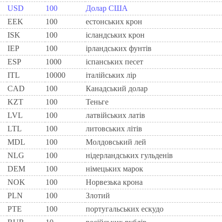
USD
100
Долар США
EEK
100
естонських крон
ISK
100
ісландських крон
IEP
100
iрландських фунтiв
ESP
1000
iспанських песет
ITL
10000
iталiйських лiр
CAD
100
Канадський долар
KZT
100
Теньге
LVL
100
латвійських латів
LTL
100
литовських літів
MDL
100
Молдовський лей
NLG
100
нiдерландських гульденiв
DEM
100
нiмецьких марок
NOK
100
Норвезька крона
PLN
100
Злотий
PTE
100
португальських ескудо