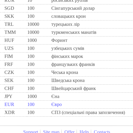
RUR
10
росiйських рублiв
SGD
100
Сінгапурський долар
SKK
100
словацьких крон
TRL
10000
турецьких лір
TMM
10000
туркменських манатів
HUF
1000
Форинт
UZS
100
узбецьких сумів
FIM
100
фiнських марок
FRF
100
французьких франкiв
CZK
100
Чеська крона
SEK
100
Шведська крона
CHF
100
Швейцарський франк
JPY
1000
Єна
EUR
100
Євро
XDR
100
СПЗ (спеціальні права запозичення)
Support
Site map
Offer
Help
Contacts