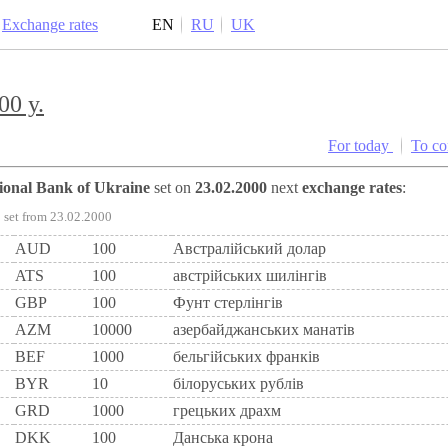
Exchange rates
EN
RU
UK
00 y.
For today
To c
tional Bank of Ukraine
set on
23.02.2000
next
exchange rates
:
set from 23.02.2000
AUD
100
Австралійський долар
ATS
100
австрiйських шилiнгiв
GBP
100
Фунт стерлінгів
AZM
10000
азербайджанських манатів
BEF
1000
бельгiйських франкiв
BYR
10
білоруських рублів
GRD
1000
грецьких драхм
DKK
100
Данська крона