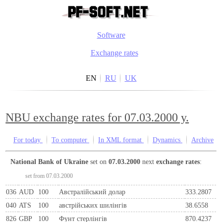
Software
Exchange rates
EN
RU
UK
NBU exchange rates for 07.03.2000 y.
For today
To computer
In XML format
Dynamics
Archive
National Bank of Ukraine
set on
07.03.2000
next
exchange rates
:
set from 07.03.2000
036
AUD
100
Австралійський долар
333.2807
040
ATS
100
австрiйських шилiнгiв
38.6558
826
GBP
100
Фунт стерлінгів
870.4237