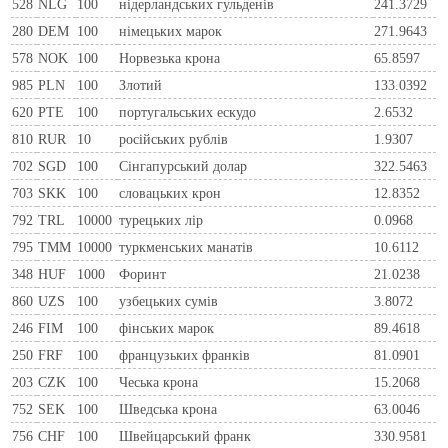
528
NLG
100
нiдерландських гульденiв
241.3729
280
DEM
100
нiмецьких марок
271.9643
578
NOK
100
Норвезька крона
65.8597
985
PLN
100
Злотий
133.0392
620
PTE
100
португальських ескудо
2.6532
810
RUR
10
росiйських рублiв
1.9307
702
SGD
100
Сінгапурський долар
322.5463
703
SKK
100
словацьких крон
12.8352
792
TRL
10000
турецьких лір
0.0968
795
TMM
10000
туркменських манатів
10.6112
348
HUF
1000
Форинт
21.0238
860
UZS
100
узбецьких сумів
3.8072
246
FIM
100
фiнських марок
89.4618
250
FRF
100
французьких франкiв
81.0901
203
CZK
100
Чеська крона
15.2068
752
SEK
100
Шведська крона
63.0046
756
CHF
100
Швейцарський франк
330.9581