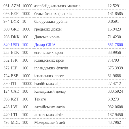
031
AZM
10000
азербайджанських манатів
12.5291
056
BEF
1000
бельгiйських франкiв
131.8585
974
BYR
10
білоруських рублів
0.0591
300
GRD
1000
грецьких драхм
15.9423
208
DKK
100
Данська крона
71.4230
840
USD
100
Долар США
551.7800
233
EEK
100
естонських крон
33.9956
352
ISK
100
ісландських крон
7.4793
372
IEP
100
iрландських фунтiв
675.3939
724
ESP
1000
iспанських песет
31.9688
380
ITL
10000
iталiйських лiр
27.4712
124
CAD
100
Канадський долар
380.5924
398
KZT
100
Теньге
3.9273
428
LVL
100
латвійських латів
932.0608
440
LTL
100
литовських літів
137.9450
498
MDL
100
Молдовський лей
43.7962