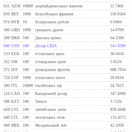
031
AZM
10000
азербайджанських манатів
11.7406
056
BEF
1000
бельгiйських франкiв
118.8564
974
BYR
10
білоруських рублів
0.0404
300
GRD
1000
грецьких драхм
14.0709
208
DKK
100
Данська крона
64.2500
840
USD
100
Долар США
541.8300
233
EEK
100
естонських крон
30.6434
352
ISK
100
ісландських крон
5.8216
372
IEP
100
iрландських фунтiв
608.7954
724
ESP
1000
iспанських песет
28.8164
380
ITL
10000
iталiйських лiр
24.7623
124
CAD
100
Канадський долар
347.6906
398
KZT
100
Теньге
3.7226
428
LVL
100
латвійських латів
858.6846
440
LTL
100
литовських літів
135.4575
498
MDL
100
Молдовський лей
42.1058