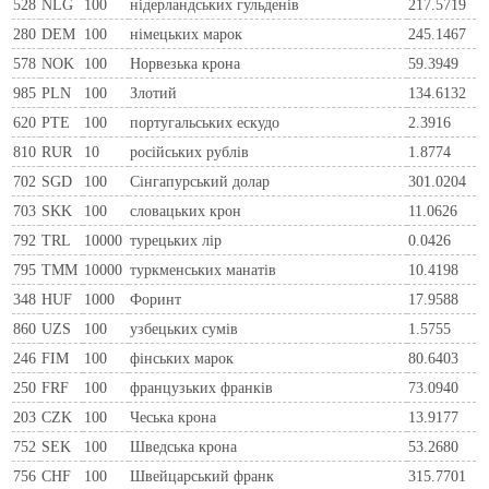
528
NLG
100
нiдерландських гульденiв
217.5719
280
DEM
100
нiмецьких марок
245.1467
578
NOK
100
Норвезька крона
59.3949
985
PLN
100
Злотий
134.6132
620
PTE
100
португальських ескудо
2.3916
810
RUR
10
росiйських рублiв
1.8774
702
SGD
100
Сінгапурський долар
301.0204
703
SKK
100
словацьких крон
11.0626
792
TRL
10000
турецьких лір
0.0426
795
TMM
10000
туркменських манатів
10.4198
348
HUF
1000
Форинт
17.9588
860
UZS
100
узбецьких сумів
1.5755
246
FIM
100
фiнських марок
80.6403
250
FRF
100
французьких франкiв
73.0940
203
CZK
100
Чеська крона
13.9177
752
SEK
100
Шведська крона
53.2680
756
CHF
100
Швейцарський франк
315.7701