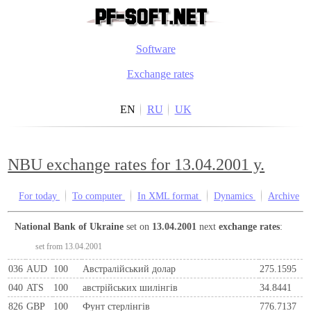
Software
Exchange rates
EN
RU
UK
NBU exchange rates for 13.04.2001 y.
For today
To computer
In XML format
Dynamics
Archive
National Bank of Ukraine
set on
13.04.2001
next
exchange rates
:
set from 13.04.2001
036
AUD
100
Австралійський долар
275.1595
040
ATS
100
австрiйських шилiнгiв
34.8441
826
GBP
100
Фунт стерлінгів
776.7137