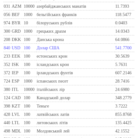
031
AZM
10000
азербайджанських манатів
11.7393
056
BEF
1000
бельгiйських франкiв
118.5477
974
BYR
10
білоруських рублів
0.0403
300
GRD
1000
грецьких драхм
14.0343
208
DKK
100
Данська крона
64.0866
840
USD
100
Долар США
541.7700
233
EEK
100
естонських крон
30.5639
352
ISK
100
ісландських крон
5.7631
372
IEP
100
iрландських фунтiв
607.2146
724
ESP
1000
iспанських песет
28.7416
380
ITL
10000
iталiйських лiр
24.6980
124
CAD
100
Канадський долар
348.2779
398
KZT
100
Теньге
3.7222
428
LVL
100
латвійських латів
855.8768
440
LTL
100
литовських літів
135.4425
498
MDL
100
Молдовський лей
42.1552