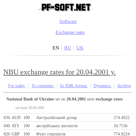
Software
Exchange rates
EN
RU
UK
NBU exchange rates for 20.04.2001 y.
For today
To computer
In XML format
Dynamics
Archive
National Bank of Ukraine
set on
20.04.2001
next
exchange rates
:
set from 20.04.2001
036
AUD
100
Австралійський долар
274.4922
040
ATS
100
австрiйських шилiнгiв
34.7536
826
GBP
100
Фунт стерлінгів
774.8224