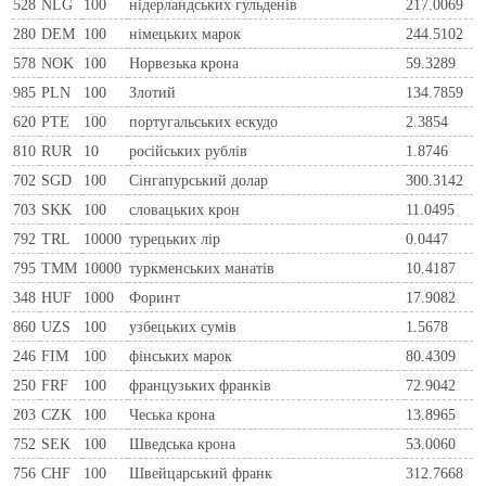
528
NLG
100
нiдерландських гульденiв
217.0069
280
DEM
100
нiмецьких марок
244.5102
578
NOK
100
Норвезька крона
59.3289
985
PLN
100
Злотий
134.7859
620
PTE
100
португальських ескудо
2.3854
810
RUR
10
росiйських рублiв
1.8746
702
SGD
100
Сінгапурський долар
300.3142
703
SKK
100
словацьких крон
11.0495
792
TRL
10000
турецьких лір
0.0447
795
TMM
10000
туркменських манатів
10.4187
348
HUF
1000
Форинт
17.9082
860
UZS
100
узбецьких сумів
1.5678
246
FIM
100
фiнських марок
80.4309
250
FRF
100
французьких франкiв
72.9042
203
CZK
100
Чеська крона
13.8965
752
SEK
100
Шведська крона
53.0060
756
CHF
100
Швейцарський франк
312.7668