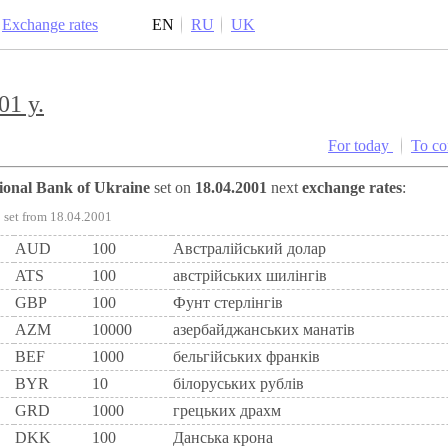
Exchange rates
EN
RU
UK
01 y.
For today
To c
tional Bank of Ukraine
set on
18.04.2001
next
exchange rates
:
set from 18.04.2001
AUD
100
Австралійський долар
ATS
100
австрiйських шилiнгiв
GBP
100
Фунт стерлінгів
AZM
10000
азербайджанських манатів
BEF
1000
бельгiйських франкiв
BYR
10
білоруських рублів
GRD
1000
грецьких драхм
DKK
100
Данська крона