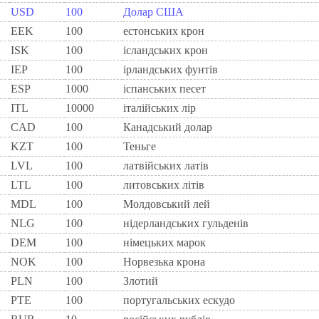
USD
100
Долар США
EEK
100
естонських крон
ISK
100
ісландських крон
IEP
100
iрландських фунтiв
ESP
1000
iспанських песет
ITL
10000
iталiйських лiр
CAD
100
Канадський долар
KZT
100
Теньге
LVL
100
латвійських латів
LTL
100
литовських літів
MDL
100
Молдовський лей
NLG
100
нiдерландських гульденiв
DEM
100
нiмецьких марок
NOK
100
Норвезька крона
PLN
100
Злотий
PTE
100
португальських ескудо