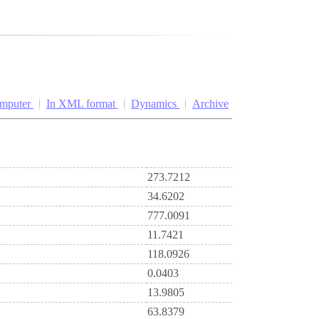
omputer
In XML format
Dynamics
Archive
273.7212
34.6202
777.0091
11.7421
118.0926
0.0403
13.9805
63.8379