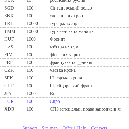
RUR
10
росiйських рублiв
SGD
100
Сінгапурський долар
SKK
100
словацьких крон
TRL
10000
турецьких лір
TMM
10000
туркменських манатів
HUF
1000
Форинт
UZS
100
узбецьких сумів
FIM
100
фiнських марок
FRF
100
французьких франкiв
CZK
100
Чеська крона
SEK
100
Шведська крона
CHF
100
Швейцарський франк
JPY
1000
Єна
EUR
100
Євро
XDR
100
СПЗ (спеціальні права запозичення)
Support
Site map
Offer
Help
Contacts