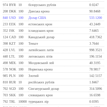
974
BYR
10
білоруських рублів
0.0247
208
DKK
100
Данська крона
90.8468
840
USD
100
Долар США
533.1200
233
EEK
100
естонських крон
43.2449
352
ISK
100
ісландських крон
7.6465
124
CAD
100
Канадський долар
418.7362
398
KZT
100
Теньге
3.7644
428
LVL
100
латвійських латів
998.3521
440
LTL
100
литовських літів
196.1154
498
MDL
100
Молдовський лей
40.3195
578
NOK
100
Норвезька крона
78.9817
985
PLN
100
Злотий
142.5157
810
RUR
10
росiйських рублiв
1.8467
702
SGD
100
Сінгапурський долар
314.5096
703
SKK
100
словацьких крон
16.6598
792
TRL
10000
турецьких лір
0.0395