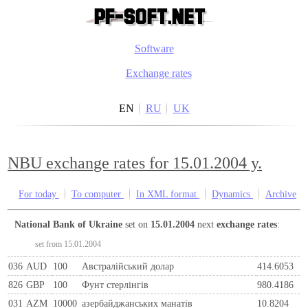
Software
Exchange rates
EN
RU
UK
NBU exchange rates for 15.01.2004 y.
For today
To computer
In XML format
Dynamics
Archive
National Bank of Ukraine
set on
15.01.2004
next
exchange rates
:
set from 15.01.2004
036
AUD
100
Австралійський долар
414.6053
826
GBP
100
Фунт стерлінгів
980.4186
031
AZM
10000
азербайджанських манатів
10.8204