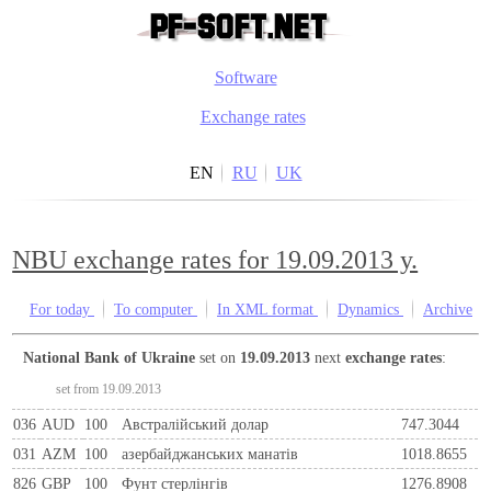
Software
Exchange rates
EN
RU
UK
NBU exchange rates for 19.09.2013 y.
For today
To computer
In XML format
Dynamics
Archive
National Bank of Ukraine
set on
19.09.2013
next
exchange rates
:
set from 19.09.2013
036
AUD
100
Австралійський долар
747.3044
031
AZM
100
азербайджанських манатів
1018.8655
826
GBP
100
Фунт стерлінгів
1276.8908