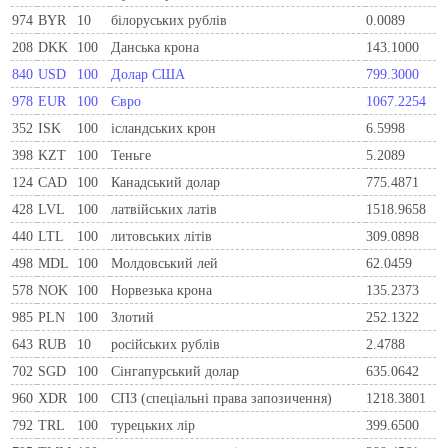
974
BYR
10
білоруських рублів
0.0089
208
DKK
100
Данська крона
143.1000
840
USD
100
Долар США
799.3000
978
EUR
100
Євро
1067.2254
352
ISK
100
ісландських крон
6.5998
398
KZT
100
Теньге
5.2089
124
CAD
100
Канадський долар
775.4871
428
LVL
100
латвійських латів
1518.9658
440
LTL
100
литовських літів
309.0898
498
MDL
100
Молдовський лей
62.0459
578
NOK
100
Норвезька крона
135.2373
985
PLN
100
Злотий
252.1322
643
RUB
10
російських рублів
2.4788
702
SGD
100
Сінгапурський долар
635.0642
960
XDR
100
СПЗ (спеціальні права запозичення)
1218.3801
792
TRL
100
турецьких лір
399.6500