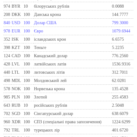
974
BYR
10
білоруських рублів
0.0088
208
DKK
100
Данська крона
144.7777
840
USD
100
Долар США
799.3000
978
EUR
100
Євро
1079.6944
352
ISK
100
ісландських крон
6.6575
398
KZT
100
Теньге
5.2235
124
CAD
100
Канадський долар
776.2560
428
LVL
100
латвійських латів
1536.9316
440
LTL
100
литовських літів
312.7011
498
MDL
100
Молдовський лей
62.0281
578
NOK
100
Норвезька крона
135.4528
985
PLN
100
Злотий
255.4583
643
RUB
10
російських рублів
2.5048
702
SGD
100
Сінгапурський долар
638.6079
960
XDR
100
СПЗ (спеціальні права запозичення)
1224.6299
792
TRL
100
турецьких лір
401.6720