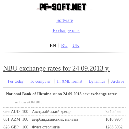
Software
Exchange rates
EN
RU
UK
NBU exchange rates for 24.09.2013 y.
For today
To computer
In XML format
Dynamics
Archive
National Bank of Ukraine
set on
24.09.2013
next
exchange rates
:
set from 24.09.2013
036
AUD
100
Австралійський долар
754.3453
031
AZM
100
азербайджанських манатів
1018.9954
826
GBP
100
Фунт стерлінгів
1283.5932