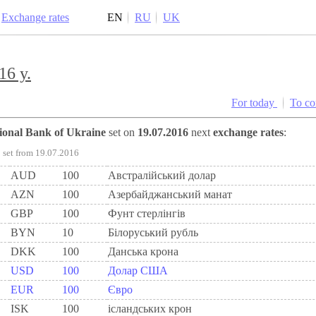
Exchange rates
EN
RU
UK
16 y.
For today
To c
tional Bank of Ukraine
set on
19.07.2016
next
exchange rates
:
set from 19.07.2016
AUD
100
Австралійський долар
AZN
100
Азербайджанський манат
GBP
100
Фунт стерлінгів
BYN
10
Бiлоруський рубль
DKK
100
Данська крона
USD
100
Долар США
EUR
100
Євро
ISK
100
ісландських крон