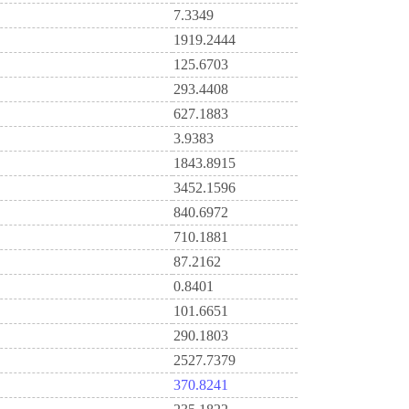
7.3349
1919.2444
125.6703
293.4408
627.1883
3.9383
1843.8915
3452.1596
840.6972
710.1881
87.2162
0.8401
101.6651
290.1803
2527.7379
370.8241