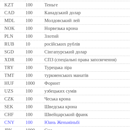
KZT
100
Теньге
CAD
100
Канадський долар
MDL
100
Молдовський лей
NOK
100
Норвезька крона
PLN
100
Злотий
RUB
10
російських рублів
SGD
100
Сінгапурський долар
XDR
100
СПЗ (спеціальні права запозичення)
TRY
100
Турецька ліра
TMT
100
туркменських манатів
HUF
1000
Форинт
UZS
100
узбецьких сумів
CZK
100
Чеська крона
SEK
100
Шведська крона
CHF
100
Швейцарський франк
CNY
100
Юань Женьміньбі