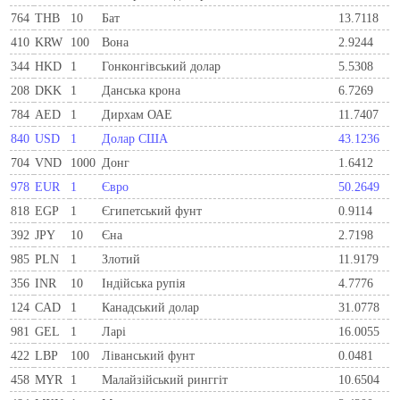
764
THB
10
Бат
13.7118
410
KRW
100
Вона
2.9244
344
HKD
1
Гонконгівський долар
5.5308
208
DKK
1
Данська крона
6.7269
784
AED
1
Дирхам ОАЕ
11.7407
840
USD
1
Долар США
43.1236
704
VND
1000
Донг
1.6412
978
EUR
1
Євро
50.2649
818
EGP
1
Єгипетський фунт
0.9114
392
JPY
10
Єна
2.7198
985
PLN
1
Злотий
11.9179
356
INR
10
Індійська рупія
4.7776
124
CAD
1
Канадський долар
31.0778
981
GEL
1
Ларi
16.0055
422
LBP
100
Ліванський фунт
0.0481
458
MYR
1
Малайзійський ринггіт
10.6504