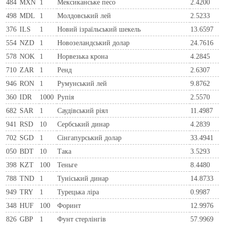
484
MXN
1
Мексиканське песо
2.4200
498
MDL
1
Молдовський лей
2.5233
376
ILS
1
Новий ізраїльський шекель
13.6597
554
NZD
1
Новозеландський долар
24.7616
578
NOK
1
Норвезька крона
4.2845
710
ZAR
1
Ренд
2.6307
946
RON
1
Румунський лей
9.8762
360
IDR
1000
Рупія
2.5570
682
SAR
1
Саудівський ріял
11.4987
941
RSD
10
Сербський динар
4.2839
702
SGD
1
Сінгапурський долар
33.4941
050
BDT
10
Така
3.5293
398
KZT
100
Теньге
8.4480
788
TND
1
Туніський динар
14.8733
949
TRY
1
Турецька ліра
0.9987
348
HUF
100
Форинт
12.9976
826
GBP
1
Фунт стерлінгів
57.9969