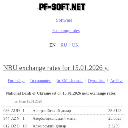
Software
Exchange rates
EN
RU
UK
NBU exchange rates for 15.01.2026 y.
For today
To computer
In XML format
Dynamics
Archive
National Bank of Ukraine
set on
15.01.2026
next
exchange rates
:
set from 15.01.2026
036
AUD
1
Австралійський долар
28.8173
944
AZN
1
Азербайджанський манат
25.3623
012
DZD
10
Алжирський динар
3.3259