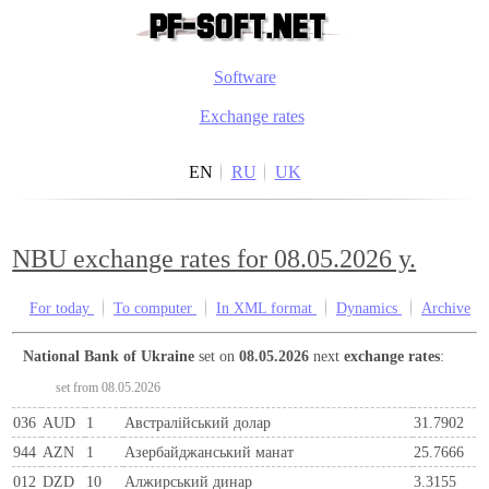
Software
Exchange rates
EN
RU
UK
NBU exchange rates for 08.05.2026 y.
For today
To computer
In XML format
Dynamics
Archive
National Bank of Ukraine
set on
08.05.2026
next
exchange rates
:
set from 08.05.2026
036
AUD
1
Австралійський долар
31.7902
944
AZN
1
Азербайджанський манат
25.7666
012
DZD
10
Алжирський динар
3.3155