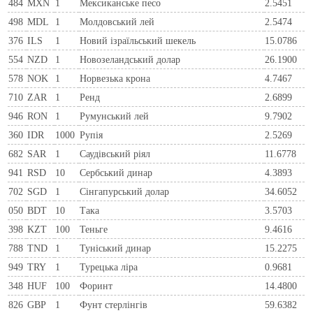
484
MXN
1
Мексиканське песо
2.5451
498
MDL
1
Молдовський лей
2.5474
376
ILS
1
Новий ізраїльський шекель
15.0786
554
NZD
1
Новозеландський долар
26.1900
578
NOK
1
Норвезька крона
4.7467
710
ZAR
1
Ренд
2.6899
946
RON
1
Румунський лей
9.7902
360
IDR
1000
Рупія
2.5269
682
SAR
1
Саудівський ріял
11.6778
941
RSD
10
Сербський динар
4.3893
702
SGD
1
Сінгапурський долар
34.6052
050
BDT
10
Така
3.5703
398
KZT
100
Теньге
9.4616
788
TND
1
Туніський динар
15.2275
949
TRY
1
Турецька ліра
0.9681
348
HUF
100
Форинт
14.4800
826
GBP
1
Фунт стерлінгів
59.6382