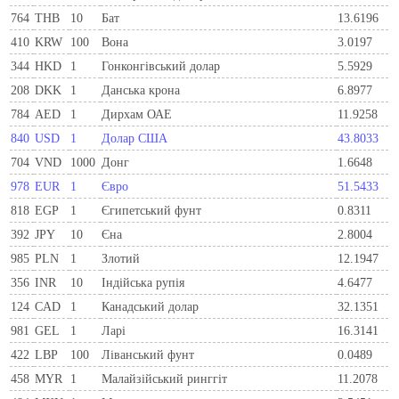
764
THB
10
Бат
13.6196
410
KRW
100
Вона
3.0197
344
HKD
1
Гонконгівський долар
5.5929
208
DKK
1
Данська крона
6.8977
784
AED
1
Дирхам ОАЕ
11.9258
840
USD
1
Долар США
43.8033
704
VND
1000
Донг
1.6648
978
EUR
1
Євро
51.5433
818
EGP
1
Єгипетський фунт
0.8311
392
JPY
10
Єна
2.8004
985
PLN
1
Злотий
12.1947
356
INR
10
Індійська рупія
4.6477
124
CAD
1
Канадський долар
32.1351
981
GEL
1
Ларi
16.3141
422
LBP
100
Ліванський фунт
0.0489
458
MYR
1
Малайзійський ринггіт
11.2078