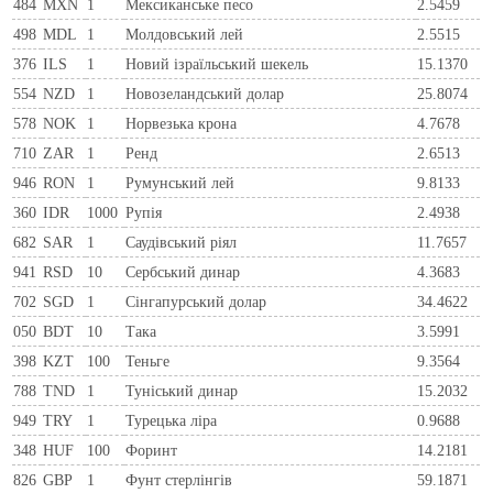
484
MXN
1
Мексиканське песо
2.5459
498
MDL
1
Молдовський лей
2.5515
376
ILS
1
Новий ізраїльський шекель
15.1370
554
NZD
1
Новозеландський долар
25.8074
578
NOK
1
Норвезька крона
4.7678
710
ZAR
1
Ренд
2.6513
946
RON
1
Румунський лей
9.8133
360
IDR
1000
Рупія
2.4938
682
SAR
1
Саудівський ріял
11.7657
941
RSD
10
Сербський динар
4.3683
702
SGD
1
Сінгапурський долар
34.4622
050
BDT
10
Така
3.5991
398
KZT
100
Теньге
9.3564
788
TND
1
Туніський динар
15.2032
949
TRY
1
Турецька ліра
0.9688
348
HUF
100
Форинт
14.2181
826
GBP
1
Фунт стерлінгів
59.1871