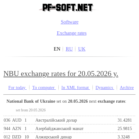
Software
Exchange rates
EN
RU
UK
NBU exchange rates for 20.05.2026 y.
For today
To computer
In XML format
Dynamics
Archive
National Bank of Ukraine
set on
20.05.2026
next
exchange rates
:
set from 20.05.2026
036
AUD
1
Австралійський долар
31.4281
944
AZN
1
Азербайджанський манат
25.9815
012
DZD
10
Алжирський динар
3.3248