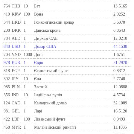
764
THB
10
Бат
13.5165
410
KRW
100
Вона
2.9252
344
HKD
1
Гонконгівський долар
5.6370
208
DKK
1
Данська крона
6.8643
784
AED
1
Дирхам ОАЕ
12.0210
840
USD
1
Долар США
44.1530
704
VND
1000
Донг
1.6751
978
EUR
1
Євро
51.2970
818
EGP
1
Єгипетський фунт
0.8312
392
JPY
10
Єна
2.7748
985
PLN
1
Злотий
12.0888
356
INR
10
Індійська рупія
4.5734
124
CAD
1
Канадський долар
32.1089
981
GEL
1
Ларi
16.5120
422
LBP
100
Ліванський фунт
0.0493
458
MYR
1
Малайзійський ринггіт
11.1035