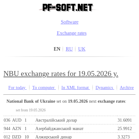
Software
Exchange rates
EN
RU
UK
NBU exchange rates for 19.05.2026 y.
For today
To computer
In XML format
Dynamics
Archive
National Bank of Ukraine
set on
19.05.2026
next
exchange rates
:
set from 19.05.2026
036
AUD
1
Австралійський долар
31.6091
944
AZN
1
Азербайджанський манат
25.9912
012
DZD
10
Алжирський динар
3.3273