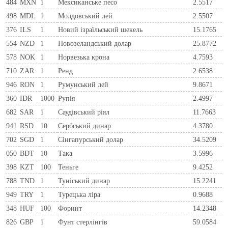
484
MXN
1
Мексиканське песо
2.5517
498
MDL
1
Молдовський лей
2.5507
376
ILS
1
Новий ізраїльський шекель
15.1765
554
NZD
1
Новозеландський долар
25.8772
578
NOK
1
Норвезька крона
4.7593
710
ZAR
1
Ренд
2.6538
946
RON
1
Румунський лей
9.8671
360
IDR
1000
Рупія
2.4997
682
SAR
1
Саудівський ріял
11.7663
941
RSD
10
Сербський динар
4.3780
702
SGD
1
Сінгапурський долар
34.5209
050
BDT
10
Така
3.5996
398
KZT
100
Теньге
9.4252
788
TND
1
Туніський динар
15.2241
949
TRY
1
Турецька ліра
0.9688
348
HUF
100
Форинт
14.2348
826
GBP
1
Фунт стерлінгів
59.0584