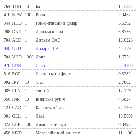
764
THB
10
Бат
13.5383
410
KRW
100
Вона
2.9467
344
HKD
1
Гонконгівський долар
5.6392
208
DKK
1
Данська крона
6.8786
784
AED
1
Дирхам ОАЕ
12.0226
840
USD
1
Долар США
44.1591
704
VND
1000
Донг
1.6754
978
EUR
1
Євро
51.4100
818
EGP
1
Єгипетський фунт
0.8282
392
JPY
10
Єна
2.7802
985
PLN
1
Злотий
12.1120
356
INR
10
Індійська рупія
4.5827
124
CAD
1
Канадський долар
32.1204
981
GEL
1
Ларi
16.5068
422
LBP
100
Ліванський фунт
0.0493
458
MYR
1
Малайзійський ринггіт
11.1100