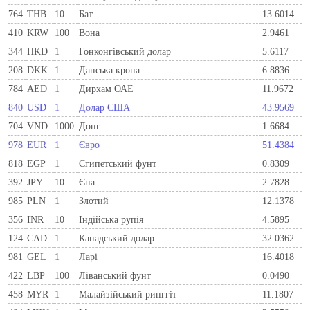
764
THB
10
Бат
13.6014
410
KRW
100
Вона
2.9461
344
HKD
1
Гонконгівський долар
5.6117
208
DKK
1
Данська крона
6.8836
784
AED
1
Дирхам ОАЕ
11.9672
840
USD
1
Долар США
43.9569
704
VND
1000
Донг
1.6684
978
EUR
1
Євро
51.4384
818
EGP
1
Єгипетський фунт
0.8309
392
JPY
10
Єна
2.7828
985
PLN
1
Злотий
12.1378
356
INR
10
Індійська рупія
4.5895
124
CAD
1
Канадський долар
32.0362
981
GEL
1
Ларi
16.4018
422
LBP
100
Ліванський фунт
0.0490
458
MYR
1
Малайзійський ринггіт
11.1807