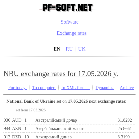
Software
Exchange rates
EN
RU
UK
NBU exchange rates for 17.05.2026 y.
For today
To computer
In XML format
Dynamics
Archive
National Bank of Ukraine
set on
17.05.2026
next
exchange rates
:
set from 17.05.2026
036
AUD
1
Австралійський долар
31.8292
944
AZN
1
Азербайджанський манат
25.8661
012
DZD
10
Алжирський динар
3.3190