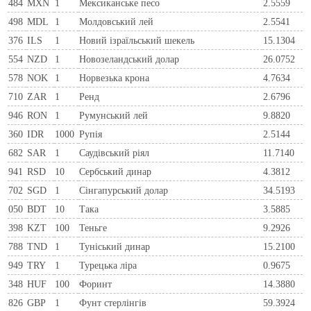
484
MXN
1
Мексиканське песо
2.5559
498
MDL
1
Молдовський лей
2.5541
376
ILS
1
Новий ізраїльський шекель
15.1304
554
NZD
1
Новозеландський долар
26.0752
578
NOK
1
Норвезька крона
4.7634
710
ZAR
1
Ренд
2.6796
946
RON
1
Румунський лей
9.8820
360
IDR
1000
Рупія
2.5144
682
SAR
1
Саудівський ріял
11.7140
941
RSD
10
Сербський динар
4.3812
702
SGD
1
Сінгапурський долар
34.5193
050
BDT
10
Така
3.5885
398
KZT
100
Теньге
9.2926
788
TND
1
Туніський динар
15.2100
949
TRY
1
Турецька ліра
0.9675
348
HUF
100
Форинт
14.3880
826
GBP
1
Фунт стерлінгів
59.3924