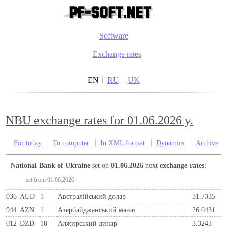
Software
Exchange rates
EN
RU
UK
NBU exchange rates for 01.06.2026 y.
For today
To computer
In XML format
Dynamics
Archive
National Bank of Ukraine
set on
01.06.2026
next
exchange rates
:
set from 01.06.2026
036
AUD
1
Австралійський долар
31.7335
944
AZN
1
Азербайджанський манат
26.0431
012
DZD
10
Алжирський динар
3.3243