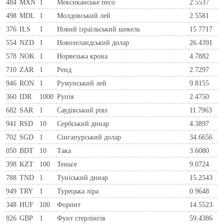
484
MXN
1
Мексиканське песо
2.5537
498
MDL
1
Молдовський лей
2.5581
376
ILS
1
Новий ізраїльський шекель
15.7717
554
NZD
1
Новозеландський долар
26.4391
578
NOK
1
Норвезька крона
4.7882
710
ZAR
1
Ренд
2.7297
946
RON
1
Румунський лей
9.8155
360
IDR
1000
Рупія
2.4750
682
SAR
1
Саудівський ріял
11.7963
941
RSD
10
Сербський динар
4.3897
702
SGD
1
Сінгапурський долар
34.6656
050
BDT
10
Така
3.6080
398
KZT
100
Теньге
9.0724
788
TND
1
Туніський динар
15.2543
949
TRY
1
Турецька ліра
0.9648
348
HUF
100
Форинт
14.5523
826
GBP
1
Фунт стерлінгів
59.4386