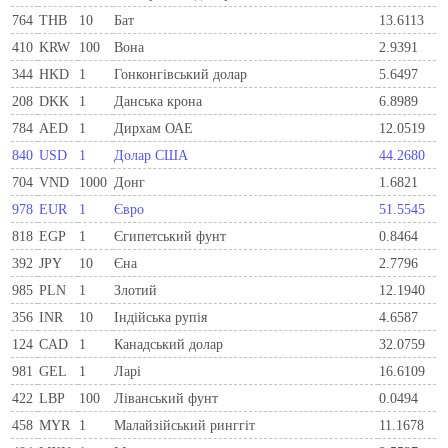
764
THB
10
Бат
13.6113
410
KRW
100
Вона
2.9391
344
HKD
1
Гонконгівський долар
5.6497
208
DKK
1
Данська крона
6.8989
784
AED
1
Дирхам ОАЕ
12.0519
840
USD
1
Долар США
44.2680
704
VND
1000
Донг
1.6821
978
EUR
1
Євро
51.5545
818
EGP
1
Єгипетський фунт
0.8464
392
JPY
10
Єна
2.7796
985
PLN
1
Злотий
12.1940
356
INR
10
Індійська рупія
4.6587
124
CAD
1
Канадський долар
32.0759
981
GEL
1
Ларi
16.6109
422
LBP
100
Ліванський фунт
0.0494
458
MYR
1
Малайзійський ринггіт
11.1678