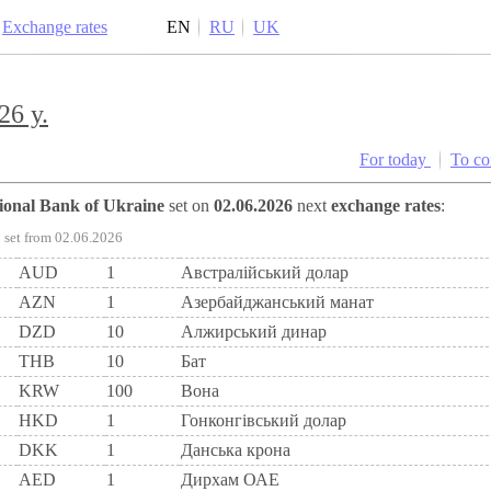
Exchange rates
EN
RU
UK
26 y.
For today
To c
tional Bank of Ukraine
set on
02.06.2026
next
exchange rates
:
set from 02.06.2026
AUD
1
Австралійський долар
AZN
1
Азербайджанський манат
DZD
10
Алжирський динар
THB
10
Бат
KRW
100
Вона
HKD
1
Гонконгівський долар
DKK
1
Данська крона
AED
1
Дирхам ОАЕ