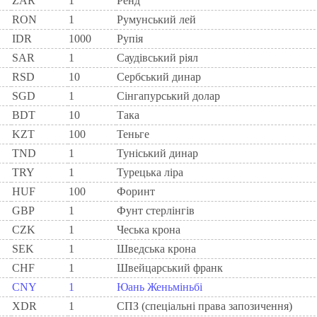
ZAR
1
Ренд
RON
1
Румунський лей
IDR
1000
Рупія
SAR
1
Саудівський ріял
RSD
10
Сербський динар
SGD
1
Сінгапурський долар
BDT
10
Така
KZT
100
Теньге
TND
1
Туніський динар
TRY
1
Турецька ліра
HUF
100
Форинт
GBP
1
Фунт стерлінгів
CZK
1
Чеська крона
SEK
1
Шведська крона
CHF
1
Швейцарський франк
CNY
1
Юань Женьміньбі
XDR
1
СПЗ (спеціальні права запозичення)