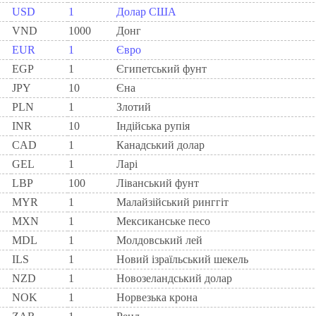
USD
1
Долар США
VND
1000
Донг
EUR
1
Євро
EGP
1
Єгипетський фунт
JPY
10
Єна
PLN
1
Злотий
INR
10
Індійська рупія
CAD
1
Канадський долар
GEL
1
Ларi
LBP
100
Ліванський фунт
MYR
1
Малайзійський ринггіт
MXN
1
Мексиканське песо
MDL
1
Молдовський лей
ILS
1
Новий ізраїльський шекель
NZD
1
Новозеландський долар
NOK
1
Норвезька крона