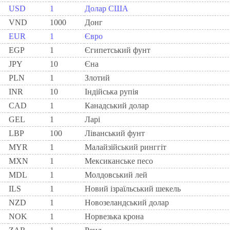
USD
1
Долар США
VND
1000
Донг
EUR
1
Євро
EGP
1
Єгипетський фунт
JPY
10
Єна
PLN
1
Злотий
INR
10
Індійська рупія
CAD
1
Канадський долар
GEL
1
Ларi
LBP
100
Ліванський фунт
MYR
1
Малайзійський ринггіт
MXN
1
Мексиканське песо
MDL
1
Молдовський лей
ILS
1
Новий ізраїльський шекель
NZD
1
Новозеландський долар
NOK
1
Норвезька крона