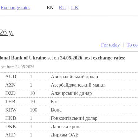
Exchange rates
EN
RU
UK
26 y.
For today
To c
tional Bank of Ukraine
set on
24.05.2026
next
exchange rates
:
set from 24.05.2026
AUD
1
Австралійський долар
AZN
1
Азербайджанський манат
DZD
10
Алжирський динар
THB
10
Бат
KRW
100
Вона
HKD
1
Гонконгівський долар
DKK
1
Данська крона
AED
1
Дирхам ОАЕ