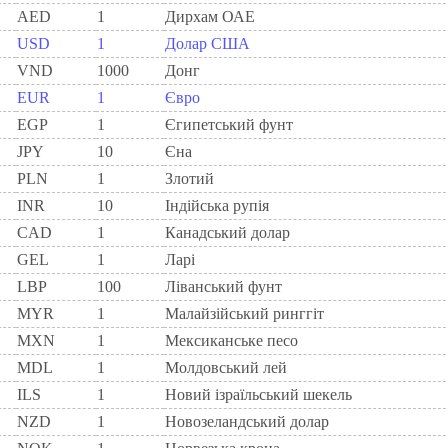
AED
1
Дирхам ОАЕ
USD
1
Долар США
VND
1000
Донг
EUR
1
Євро
EGP
1
Єгипетський фунт
JPY
10
Єна
PLN
1
Злотий
INR
10
Індійська рупія
CAD
1
Канадський долар
GEL
1
Ларi
LBP
100
Ліванський фунт
MYR
1
Малайзійський ринггіт
MXN
1
Мексиканське песо
MDL
1
Молдовський лей
ILS
1
Новий ізраїльський шекель
NZD
1
Новозеландський долар