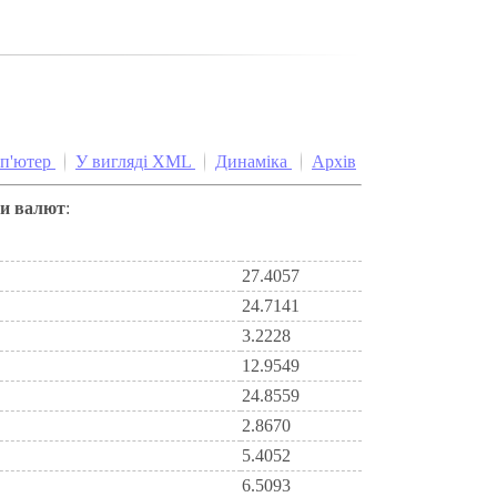
мп'ютер
У вигляді XML
Динаміка
Архів
си валют
:
27.4057
24.7141
3.2228
12.9549
24.8559
2.8670
5.4052
6.5093