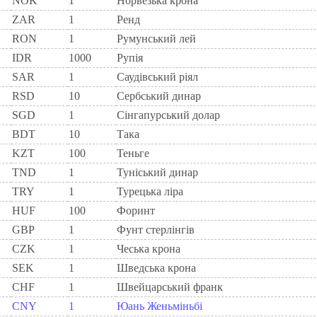
NOK
1
Норвезька крона
ZAR
1
Ренд
RON
1
Румунський лей
IDR
1000
Рупія
SAR
1
Саудівський ріял
RSD
10
Сербський динар
SGD
1
Сінгапурський долар
BDT
10
Така
KZT
100
Теньге
TND
1
Туніський динар
TRY
1
Турецька ліра
HUF
100
Форинт
GBP
1
Фунт стерлінгів
CZK
1
Чеська крона
SEK
1
Шведська крона
CHF
1
Швейцарський франк
CNY
1
Юань Женьміньбі