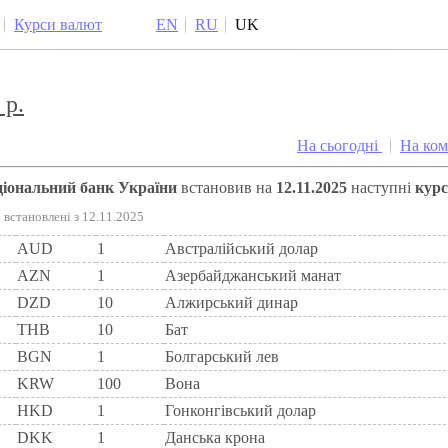
Курси валют
EN
RU
UK
 р.
На сьогодні
На ко
аціональний банк України
встановив на
12.11.2025
наступні
кур
встановлені з 12.11.2025
AUD
1
Австралійський долар
AZN
1
Азербайджанський манат
DZD
10
Алжирський динар
THB
10
Бат
BGN
1
Болгарський лев
KRW
100
Вона
HKD
1
Гонконгівський долар
DKK
1
Данська крона