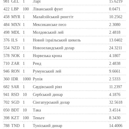
981
GEL
1
Ларi
15.6219
422
LBP
100
Ліванський фунт
0.0471
458
MYR
1
Малайзійський ринггіт
10.2562
484
MXN
1
Мексиканське песо
2.3080
498
MDL
1
Молдовський лей
2.4818
376
ILS
1
Новий ізраїльський шекель
13.0402
554
NZD
1
Новозеландський долар
24.3211
578
NOK
1
Норвезька крона
4.1807
710
ZAR
1
Ренд
2.4838
946
RON
1
Румунський лей
9.6661
360
IDR
1000
Рупія
2.5333
682
SAR
1
Саудівський ріял
11.2397
941
RSD
10
Сербський динар
4.1876
702
SGD
1
Сінгапурський долар
32.5618
050
BDT
10
Така
3.4514
398
KZT
100
Теньге
8.3430
788
TND
1
Туніський динар
14.4006