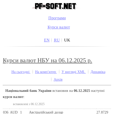
Програми
Курси валют
EN
RU
UK
Курси валют НБУ на 06.12.2025 р.
На сьогодні
На комп'ютер
У вигляді XML
Динаміка
Архів
Національний банк України
встановив на
06.12.2025
наступні
курси валют
:
встановлені з 06.12.2025
036
AUD
1
Австралійський долар
27.8729