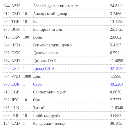
944
AZN
1
Азербайджанський манат
24.8111
012
DZD
10
Алжирський динар
3.2466
764
THB
10
Бат
13.1598
975
BGN
1
Болгарський лев
25.1723
410
KRW
100
Вона
2.8662
344
HKD
1
Гонконгівський долар
5.4197
208
DKK
1
Данська крона
6.5911
784
AED
1
Дирхам ОАЕ
11.4855
840
USD
1
Долар США
42.1838
704
VND
1000
Донг
1.5996
978
EUR
1
Євро
49.2264
818
EGP
1
Єгипетський фунт
0.8870
392
JPY
10
Єна
2.7273
985
PLN
1
Злотий
11.6340
356
INR
10
Індійська рупія
4.6882
124
CAD
1
Канадський долар
30.1895