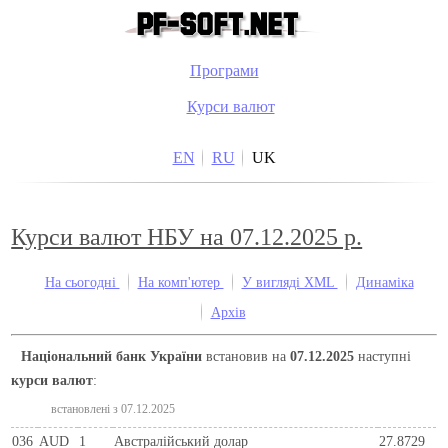
Програми
Курси валют
EN
RU
UK
Курси валют НБУ на 07.12.2025 р.
На сьогодні
На комп'ютер
У вигляді XML
Динаміка
Архів
Національний банк України
встановив на
07.12.2025
наступні
курси валют
:
встановлені з 07.12.2025
036
AUD
1
Австралійський долар
27.8729