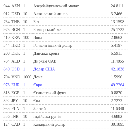
944
AZN
1
Азербайджанський манат
24.8111
012
DZD
10
Алжирський динар
3.2466
764
THB
10
Бат
13.1598
975
BGN
1
Болгарський лев
25.1723
410
KRW
100
Вона
2.8662
344
HKD
1
Гонконгівський долар
5.4197
208
DKK
1
Данська крона
6.5911
784
AED
1
Дирхам ОАЕ
11.4855
840
USD
1
Долар США
42.1838
704
VND
1000
Донг
1.5996
978
EUR
1
Євро
49.2264
818
EGP
1
Єгипетський фунт
0.8870
392
JPY
10
Єна
2.7273
985
PLN
1
Злотий
11.6340
356
INR
10
Індійська рупія
4.6882
124
CAD
1
Канадський долар
30.1895