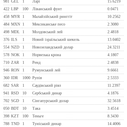
981
GEL
1
Ларi
15.6219
422
LBP
100
Ліванський фунт
0.0471
458
MYR
1
Малайзійський ринггіт
10.2562
484
MXN
1
Мексиканське песо
2.3080
498
MDL
1
Молдовський лей
2.4818
376
ILS
1
Новий ізраїльський шекель
13.0402
554
NZD
1
Новозеландський долар
24.3211
578
NOK
1
Норвезька крона
4.1807
710
ZAR
1
Ренд
2.4838
946
RON
1
Румунський лей
9.6661
360
IDR
1000
Рупія
2.5333
682
SAR
1
Саудівський ріял
11.2397
941
RSD
10
Сербський динар
4.1876
702
SGD
1
Сінгапурський долар
32.5618
050
BDT
10
Така
3.4514
398
KZT
100
Теньге
8.3430
788
TND
1
Туніський динар
14.4006