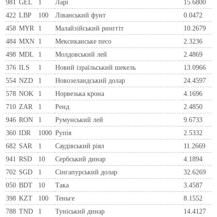
981
GEL
1
Ларi
15.6800
422
LBP
100
Ліванський фунт
0.0472
458
MYR
1
Малайзійський ринггіт
10.2679
484
MXN
1
Мексиканське песо
2.3236
498
MDL
1
Молдовський лей
2.4869
376
ILS
1
Новий ізраїльський шекель
13.0966
554
NZD
1
Новозеландський долар
24.4597
578
NOK
1
Норвезька крона
4.1696
710
ZAR
1
Ренд
2.4850
946
RON
1
Румунський лей
9.6733
360
IDR
1000
Рупія
2.5332
682
SAR
1
Саудівський ріял
11.2669
941
RSD
10
Сербський динар
4.1894
702
SGD
1
Сінгапурський долар
32.6269
050
BDT
10
Така
3.4587
398
KZT
100
Теньге
8.1552
788
TND
1
Туніський динар
14.4127