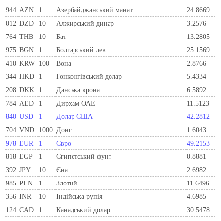
944
AZN
1
Азербайджанський манат
24.8669
012
DZD
10
Алжирський динар
3.2576
764
THB
10
Бат
13.2805
975
BGN
1
Болгарський лев
25.1569
410
KRW
100
Вона
2.8766
344
HKD
1
Гонконгівський долар
5.4334
208
DKK
1
Данська крона
6.5892
784
AED
1
Дирхам ОАЕ
11.5123
840
USD
1
Долар США
42.2812
704
VND
1000
Донг
1.6043
978
EUR
1
Євро
49.2153
818
EGP
1
Єгипетський фунт
0.8881
392
JPY
10
Єна
2.6982
985
PLN
1
Злотий
11.6496
356
INR
10
Індійська рупія
4.6985
124
CAD
1
Канадський долар
30.5478