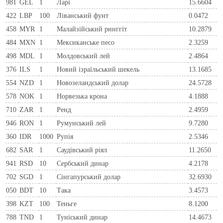
981
GEL
1
Ларi
15.6604
422
LBP
100
Ліванський фунт
0.0472
458
MYR
1
Малайзійський ринггіт
10.2879
484
MXN
1
Мексиканське песо
2.3259
498
MDL
1
Молдовський лей
2.4864
376
ILS
1
Новий ізраїльський шекель
13.1685
554
NZD
1
Новозеландський долар
24.5728
578
NOK
1
Норвезька крона
4.1888
710
ZAR
1
Ренд
2.4959
946
RON
1
Румунський лей
9.7280
360
IDR
1000
Рупія
2.5346
682
SAR
1
Саудівський ріял
11.2650
941
RSD
10
Сербський динар
4.2178
702
SGD
1
Сінгапурський долар
32.6930
050
BDT
10
Така
3.4573
398
KZT
100
Теньге
8.1200
788
TND
1
Туніський динар
14.4673