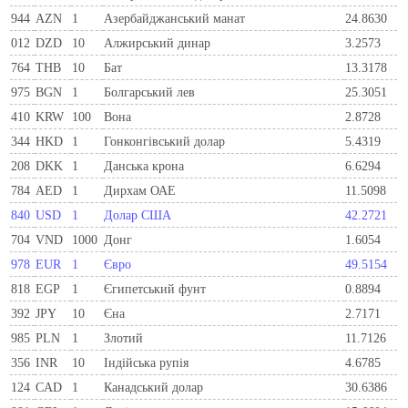
944
AZN
1
Азербайджанський манат
24.8630
012
DZD
10
Алжирський динар
3.2573
764
THB
10
Бат
13.3178
975
BGN
1
Болгарський лев
25.3051
410
KRW
100
Вона
2.8728
344
HKD
1
Гонконгівський долар
5.4319
208
DKK
1
Данська крона
6.6294
784
AED
1
Дирхам ОАЕ
11.5098
840
USD
1
Долар США
42.2721
704
VND
1000
Донг
1.6054
978
EUR
1
Євро
49.5154
818
EGP
1
Єгипетський фунт
0.8894
392
JPY
10
Єна
2.7171
985
PLN
1
Злотий
11.7126
356
INR
10
Індійська рупія
4.6785
124
CAD
1
Канадський долар
30.6386