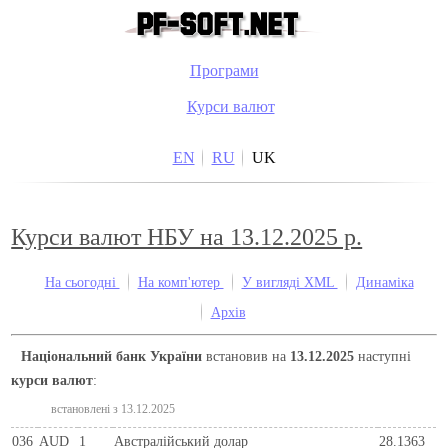
Програми
Курси валют
EN
RU
UK
Курси валют НБУ на 13.12.2025 р.
На сьогодні
На комп'ютер
У вигляді XML
Динаміка
Архів
Національний банк України
встановив на
13.12.2025
наступні
курси валют
:
встановлені з 13.12.2025
036
AUD
1
Австралійський долар
28.1363