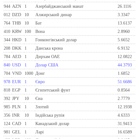
944
AZN
1
Азербайджанський манат
26.1116
012
DZD
10
Алжирський динар
3.3347
764
THB
10
Бат
13.6137
410
KRW
100
Вона
2.8960
344
HKD
1
Гонконгівський долар
5.6652
208
DKK
1
Данська крона
6.9132
784
AED
1
Дирхам ОАЕ
12.0822
840
USD
1
Долар США
44.3793
704
VND
1000
Донг
1.6852
978
EUR
1
Євро
51.6686
818
EGP
1
Єгипетський фунт
0.8564
392
JPY
10
Єна
2.7779
985
PLN
1
Злотий
12.1938
356
INR
10
Індійська рупія
4.6333
124
CAD
1
Канадський долар
31.9413
981
GEL
1
Ларi
16.6589