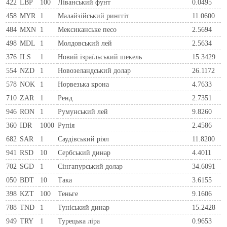
422
LBP
100
Ліванський фунт
0.0495
458
MYR
1
Малайзійський ринггіт
11.0600
484
MXN
1
Мексиканське песо
2.5694
498
MDL
1
Молдовський лей
2.5634
376
ILS
1
Новий ізраїльський шекель
15.3429
554
NZD
1
Новозеландський долар
26.1172
578
NOK
1
Норвезька крона
4.7633
710
ZAR
1
Ренд
2.7351
946
RON
1
Румунський лей
9.8260
360
IDR
1000
Рупія
2.4586
682
SAR
1
Саудівський ріял
11.8200
941
RSD
10
Сербський динар
4.4011
702
SGD
1
Сінгапурський долар
34.6091
050
BDT
10
Така
3.6155
398
KZT
100
Теньге
9.1606
788
TND
1
Туніський динар
15.2428
949
TRY
1
Турецька ліра
0.9653