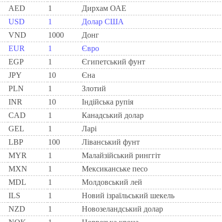
AED
1
Дирхам ОАЕ
USD
1
Долар США
VND
1000
Донг
EUR
1
Євро
EGP
1
Єгипетський фунт
JPY
10
Єна
PLN
1
Злотий
INR
10
Індійська рупія
CAD
1
Канадський долар
GEL
1
Ларi
LBP
100
Ліванський фунт
MYR
1
Малайзійський ринггіт
MXN
1
Мексиканське песо
MDL
1
Молдовський лей
ILS
1
Новий ізраїльський шекель
NZD
1
Новозеландський долар