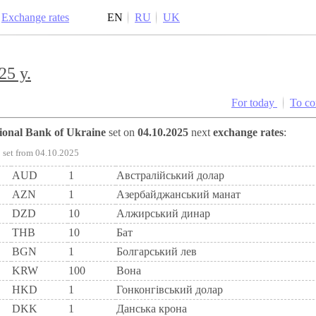
Exchange rates
EN
RU
UK
25 y.
For today
To c
tional Bank of Ukraine
set on
04.10.2025
next
exchange rates
:
set from 04.10.2025
AUD
1
Австралійський долар
AZN
1
Азербайджанський манат
DZD
10
Алжирський динар
THB
10
Бат
BGN
1
Болгарський лев
KRW
100
Вона
HKD
1
Гонконгівський долар
DKK
1
Данська крона