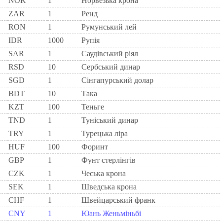
NOK
1
Норвезька крона
ZAR
1
Ренд
RON
1
Румунський лей
IDR
1000
Рупія
SAR
1
Саудівський ріял
RSD
10
Сербський динар
SGD
1
Сінгапурський долар
BDT
10
Така
KZT
100
Теньге
TND
1
Туніський динар
TRY
1
Турецька ліра
HUF
100
Форинт
GBP
1
Фунт стерлінгів
CZK
1
Чеська крона
SEK
1
Шведська крона
CHF
1
Швейцарський франк
CNY
1
Юань Женьміньбі