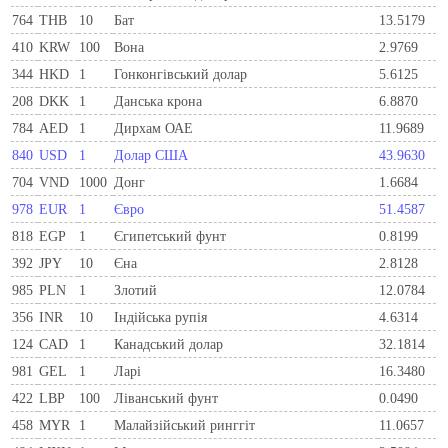
764
THB
10
Бат
13.5179
410
KRW
100
Вона
2.9769
344
HKD
1
Гонконгівський долар
5.6125
208
DKK
1
Данська крона
6.8870
784
AED
1
Дирхам ОАЕ
11.9689
840
USD
1
Долар США
43.9630
704
VND
1000
Донг
1.6684
978
EUR
1
Євро
51.4587
818
EGP
1
Єгипетський фунт
0.8199
392
JPY
10
Єна
2.8128
985
PLN
1
Злотий
12.0784
356
INR
10
Індійська рупія
4.6314
124
CAD
1
Канадський долар
32.1814
981
GEL
1
Ларi
16.3480
422
LBP
100
Ліванський фунт
0.0490
458
MYR
1
Малайзійський ринггіт
11.0657