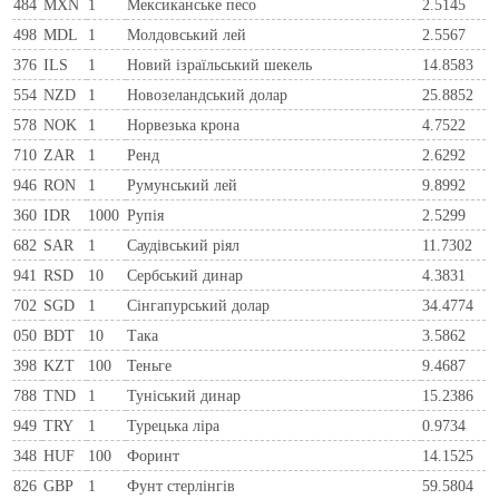
484
MXN
1
Мексиканське песо
2.5145
498
MDL
1
Молдовський лей
2.5567
376
ILS
1
Новий ізраїльський шекель
14.8583
554
NZD
1
Новозеландський долар
25.8852
578
NOK
1
Норвезька крона
4.7522
710
ZAR
1
Ренд
2.6292
946
RON
1
Румунський лей
9.8992
360
IDR
1000
Рупія
2.5299
682
SAR
1
Саудівський ріял
11.7302
941
RSD
10
Сербський динар
4.3831
702
SGD
1
Сінгапурський долар
34.4774
050
BDT
10
Така
3.5862
398
KZT
100
Теньге
9.4687
788
TND
1
Туніський динар
15.2386
949
TRY
1
Турецька ліра
0.9734
348
HUF
100
Форинт
14.1525
826
GBP
1
Фунт стерлінгів
59.5804