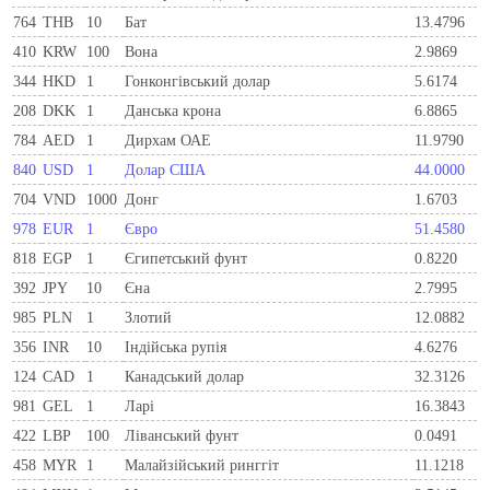
764
THB
10
Бат
13.4796
410
KRW
100
Вона
2.9869
344
HKD
1
Гонконгівський долар
5.6174
208
DKK
1
Данська крона
6.8865
784
AED
1
Дирхам ОАЕ
11.9790
840
USD
1
Долар США
44.0000
704
VND
1000
Донг
1.6703
978
EUR
1
Євро
51.4580
818
EGP
1
Єгипетський фунт
0.8220
392
JPY
10
Єна
2.7995
985
PLN
1
Злотий
12.0882
356
INR
10
Індійська рупія
4.6276
124
CAD
1
Канадський долар
32.3126
981
GEL
1
Ларi
16.3843
422
LBP
100
Ліванський фунт
0.0491
458
MYR
1
Малайзійський ринггіт
11.1218