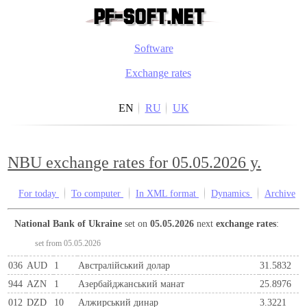
Software
Exchange rates
EN
RU
UK
NBU exchange rates for 05.05.2026 y.
For today
To computer
In XML format
Dynamics
Archive
National Bank of Ukraine
set on
05.05.2026
next
exchange rates
:
set from 05.05.2026
036
AUD
1
Австралійський долар
31.5832
944
AZN
1
Азербайджанський манат
25.8976
012
DZD
10
Алжирський динар
3.3221