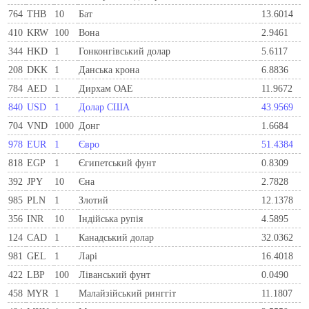
764
THB
10
Бат
13.6014
410
KRW
100
Вона
2.9461
344
HKD
1
Гонконгівський долар
5.6117
208
DKK
1
Данська крона
6.8836
784
AED
1
Дирхам ОАЕ
11.9672
840
USD
1
Долар США
43.9569
704
VND
1000
Донг
1.6684
978
EUR
1
Євро
51.4384
818
EGP
1
Єгипетський фунт
0.8309
392
JPY
10
Єна
2.7828
985
PLN
1
Злотий
12.1378
356
INR
10
Індійська рупія
4.5895
124
CAD
1
Канадський долар
32.0362
981
GEL
1
Ларi
16.4018
422
LBP
100
Ліванський фунт
0.0490
458
MYR
1
Малайзійський ринггіт
11.1807