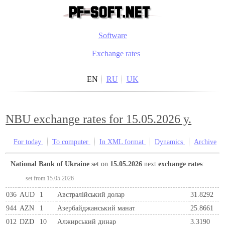
Software
Exchange rates
EN
RU
UK
NBU exchange rates for 15.05.2026 y.
For today
To computer
In XML format
Dynamics
Archive
National Bank of Ukraine
set on
15.05.2026
next
exchange rates
:
set from 15.05.2026
036
AUD
1
Австралійський долар
31.8292
944
AZN
1
Азербайджанський манат
25.8661
012
DZD
10
Алжирський динар
3.3190