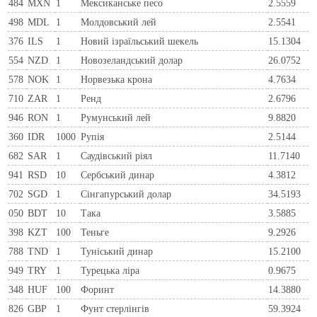
484
MXN
1
Мексиканське песо
2.5559
498
MDL
1
Молдовський лей
2.5541
376
ILS
1
Новий ізраїльський шекель
15.1304
554
NZD
1
Новозеландський долар
26.0752
578
NOK
1
Норвезька крона
4.7634
710
ZAR
1
Ренд
2.6796
946
RON
1
Румунський лей
9.8820
360
IDR
1000
Рупія
2.5144
682
SAR
1
Саудівський ріял
11.7140
941
RSD
10
Сербський динар
4.3812
702
SGD
1
Сінгапурський долар
34.5193
050
BDT
10
Така
3.5885
398
KZT
100
Теньге
9.2926
788
TND
1
Туніський динар
15.2100
949
TRY
1
Турецька ліра
0.9675
348
HUF
100
Форинт
14.3880
826
GBP
1
Фунт стерлінгів
59.3924