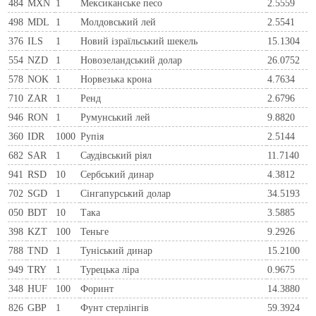
484
MXN
1
Мексиканське песо
2.5559
498
MDL
1
Молдовський лей
2.5541
376
ILS
1
Новий ізраїльський шекель
15.1304
554
NZD
1
Новозеландський долар
26.0752
578
NOK
1
Норвезька крона
4.7634
710
ZAR
1
Ренд
2.6796
946
RON
1
Румунський лей
9.8820
360
IDR
1000
Рупія
2.5144
682
SAR
1
Саудівський ріял
11.7140
941
RSD
10
Сербський динар
4.3812
702
SGD
1
Сінгапурський долар
34.5193
050
BDT
10
Така
3.5885
398
KZT
100
Теньге
9.2926
788
TND
1
Туніський динар
15.2100
949
TRY
1
Турецька ліра
0.9675
348
HUF
100
Форинт
14.3880
826
GBP
1
Фунт стерлінгів
59.3924