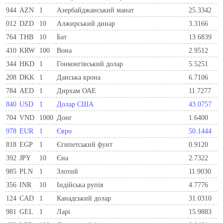
944
AZN
1
Азербайджанський манат
25.3342
012
DZD
10
Алжирський динар
3.3166
764
THB
10
Бат
13.6839
410
KRW
100
Вона
2.9512
344
HKD
1
Гонконгівський долар
5.5251
208
DKK
1
Данська крона
6.7106
784
AED
1
Дирхам ОАЕ
11.7277
840
USD
1
Долар США
43.0757
704
VND
1000
Донг
1.6400
978
EUR
1
Євро
50.1444
818
EGP
1
Єгипетський фунт
0.9120
392
JPY
10
Єна
2.7322
985
PLN
1
Злотий
11.9030
356
INR
10
Індійська рупія
4.7776
124
CAD
1
Канадський долар
31.0310
981
GEL
1
Ларi
15.9883