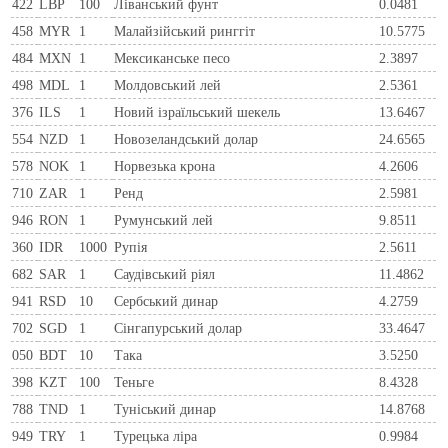
422
LBP
100
Ліванський фунт
0.0481
458
MYR
1
Малайзійський ринггіт
10.5775
484
MXN
1
Мексиканське песо
2.3897
498
MDL
1
Молдовський лей
2.5361
376
ILS
1
Новий ізраїльський шекель
13.6467
554
NZD
1
Новозеландський долар
24.6565
578
NOK
1
Норвезька крона
4.2606
710
ZAR
1
Ренд
2.5981
946
RON
1
Румунський лей
9.8511
360
IDR
1000
Рупія
2.5611
682
SAR
1
Саудівський ріял
11.4862
941
RSD
10
Сербський динар
4.2759
702
SGD
1
Сінгапурський долар
33.4647
050
BDT
10
Така
3.5250
398
KZT
100
Теньге
8.4328
788
TND
1
Туніський динар
14.8768
949
TRY
1
Турецька ліра
0.9984