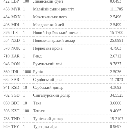
422
LBP
100
Ліванський фунт
0.0493
458
MYR
1
Малайзійський ринггіт
11.1705
484
MXN
1
Мексиканське песо
2.5496
498
MDL
1
Молдовський лей
2.5499
376
ILS
1
Новий ізраїльський шекель
15.1700
554
NZD
1
Новозеландський долар
25.8991
578
NOK
1
Норвезька крона
4.7903
710
ZAR
1
Ренд
2.6712
946
RON
1
Румунський лей
9.7837
360
IDR
1000
Рупія
2.5036
682
SAR
1
Саудівський ріял
11.7873
941
RSD
10
Сербський динар
4.3692
702
SGD
1
Сінгапурський долар
34.5525
050
BDT
10
Така
3.6060
398
KZT
100
Теньге
9.4065
788
TND
1
Туніський динар
15.2107
949
TRY
1
Турецька ліра
0.9697