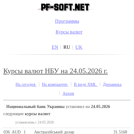
Программы
Курсы валют
EN
RU
UK
Курсы валют НБУ на 24.05.2026 г.
На сегодня
На компьютер
В виде XML
Динамика
Архив
Национальный банк Украины
установил на
24.05.2026
следующие
курсы валют
:
установлены c 24.05.2026
036
AUD
1
Австралійський долар
31.5168