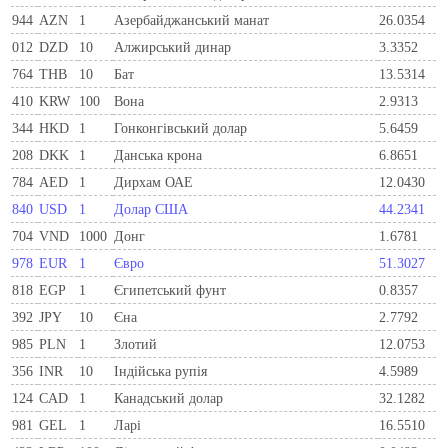
944
AZN
1
Азербайджанський манат
26.0354
012
DZD
10
Алжирський динар
3.3352
764
THB
10
Бат
13.5314
410
KRW
100
Вона
2.9313
344
HKD
1
Гонконгівський долар
5.6459
208
DKK
1
Данська крона
6.8651
784
AED
1
Дирхам ОАЕ
12.0430
840
USD
1
Долар США
44.2341
704
VND
1000
Донг
1.6781
978
EUR
1
Євро
51.3027
818
EGP
1
Єгипетський фунт
0.8357
392
JPY
10
Єна
2.7792
985
PLN
1
Злотий
12.0753
356
INR
10
Індійська рупія
4.5989
124
CAD
1
Канадський долар
32.1282
981
GEL
1
Ларi
16.5510