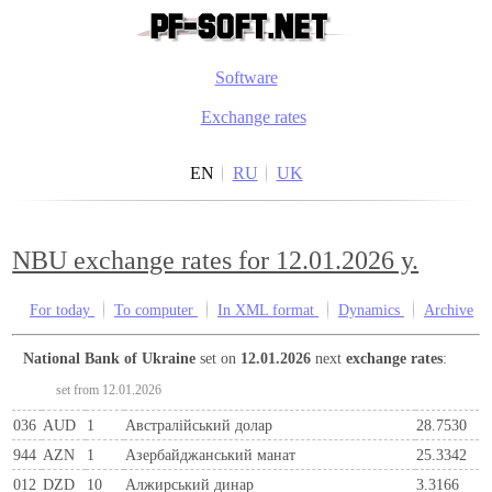
Software
Exchange rates
EN
RU
UK
NBU exchange rates for 12.01.2026 y.
For today
To computer
In XML format
Dynamics
Archive
National Bank of Ukraine
set on
12.01.2026
next
exchange rates
:
set from 12.01.2026
036
AUD
1
Австралійський долар
28.7530
944
AZN
1
Азербайджанський манат
25.3342
012
DZD
10
Алжирський динар
3.3166