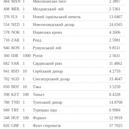
484
MXN
1
Мексиканське песо
2.3897
498
MDL
1
Молдовський лей
2.5361
376
ILS
1
Новий ізраїльський шекель
13.6467
554
NZD
1
Новозеландський долар
24.6565
578
NOK
1
Норвезька крона
4.2606
710
ZAR
1
Ренд
2.5981
946
RON
1
Румунський лей
9.8511
360
IDR
1000
Рупія
2.5611
682
SAR
1
Саудівський ріял
11.4862
941
RSD
10
Сербський динар
4.2759
702
SGD
1
Сінгапурський долар
33.4647
050
BDT
10
Така
3.5250
398
KZT
100
Теньге
8.4328
788
TND
1
Туніський динар
14.8768
949
TRY
1
Турецька ліра
0.9984
348
HUF
100
Форинт
12.9918
826
GBP
1
Фунт стерлінгів
57.7925