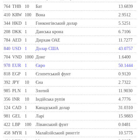
764
THB
10
Бат
13.6839
410
KRW
100
Вона
2.9512
344
HKD
1
Гонконгівський долар
5.5251
208
DKK
1
Данська крона
6.7106
784
AED
1
Дирхам ОАЕ
11.7277
840
USD
1
Долар США
43.0757
704
VND
1000
Донг
1.6400
978
EUR
1
Євро
50.1444
818
EGP
1
Єгипетський фунт
0.9120
392
JPY
10
Єна
2.7322
985
PLN
1
Злотий
11.9030
356
INR
10
Індійська рупія
4.7776
124
CAD
1
Канадський долар
31.0310
981
GEL
1
Ларi
15.9883
422
LBP
100
Ліванський фунт
0.0481
458
MYR
1
Малайзійський ринггіт
10.5775