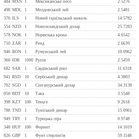
484
MXN
1
Мексиканське песо
2.5276
498
MDL
1
Молдовський лей
2.5481
376
ILS
1
Новий ізраїльський шекель
14.5782
554
NZD
1
Новозеландський долар
25.7283
578
NOK
1
Норвезька крона
4.6542
710
ZAR
1
Ренд
2.6639
946
RON
1
Румунський лей
10.0962
360
IDR
1000
Рупія
2.5459
682
SAR
1
Саудівський ріял
11.6318
941
RSD
10
Сербський динар
4.3803
702
SGD
1
Сінгапурський долар
34.3138
050
BDT
10
Така
3.5548
398
KZT
100
Теньге
9.2618
788
TND
1
Туніський динар
15.0961
949
TRY
1
Турецька ліра
0.9748
348
HUF
100
Форинт
14.1019
826
GBP
1
Фунт стерлінгів
59.1148