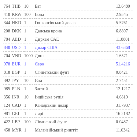
764
THB
10
Бат
13.6480
410
KRW
100
Вона
2.9545
344
HKD
1
Гонконгівський долар
5.5761
208
DKK
1
Данська крона
6.8807
784
AED
1
Дирхам ОАЕ
11.8801
840
USD
1
Долар США
43.6368
704
VND
1000
Донг
1.6571
978
EUR
1
Євро
51.4216
818
EGP
1
Єгипетський фунт
0.8421
392
JPY
10
Єна
2.7451
985
PLN
1
Злотий
12.1217
356
INR
10
Індійська рупія
4.6819
124
CAD
1
Канадський долар
31.7937
981
GEL
1
Ларi
16.2182
422
LBP
100
Ліванський фунт
0.0487
458
MYR
1
Малайзійський ринггіт
11.0342