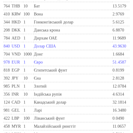
764
THB
10
Бат
13.5179
410
KRW
100
Вона
2.9769
344
HKD
1
Гонконгівський долар
5.6125
208
DKK
1
Данська крона
6.8870
784
AED
1
Дирхам ОАЕ
11.9689
840
USD
1
Долар США
43.9630
704
VND
1000
Донг
1.6684
978
EUR
1
Євро
51.4587
818
EGP
1
Єгипетський фунт
0.8199
392
JPY
10
Єна
2.8128
985
PLN
1
Злотий
12.0784
356
INR
10
Індійська рупія
4.6314
124
CAD
1
Канадський долар
32.1814
981
GEL
1
Ларi
16.3480
422
LBP
100
Ліванський фунт
0.0490
458
MYR
1
Малайзійський ринггіт
11.0657