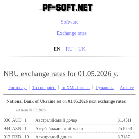
Software
Exchange rates
EN
RU
UK
NBU exchange rates for 01.05.2026 y.
For today
To computer
In XML format
Dynamics
Archive
National Bank of Ukraine
set on
01.05.2026
next
exchange rates
:
set from 01.05.2026
036
AUD
1
Австралійський долар
31.4511
944
AZN
1
Азербайджанський манат
25.8758
012
DZD
10
Алжирський динар
3.3187