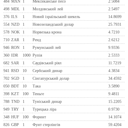
484
MXN
1
Мексиканське песо
2.5084
498
MDL
1
Молдовський лей
2.5497
376
ILS
1
Новий ізраїльський шекель
14.8699
554
NZD
1
Новозеландський долар
25.7931
578
NOK
1
Норвезька крона
4.7210
710
ZAR
1
Ренд
2.6212
946
RON
1
Румунський лей
9.9336
360
IDR
1000
Рупія
2.5333
682
SAR
1
Саудівський ріял
11.7219
941
RSD
10
Сербський динар
4.3834
702
SGD
1
Сінгапурський долар
34.4592
050
BDT
10
Така
3.5890
398
KZT
100
Теньге
9.4811
788
TND
1
Туніський динар
15.2205
949
TRY
1
Турецька ліра
0.9730
348
HUF
100
Форинт
14.1074
826
GBP
1
Фунт стерлінгів
59.4204