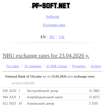
Software
Exchange rates
EN
RU
UK
NBU exchange rates for 23.04.2026 y.
For today
To computer
In XML format
Dynamics
Archive
National Bank of Ukraine
set on
23.04.2026
next
exchange rates
:
set from 23.04.2026
036
AUD
1
Австралійський долар
31.3882
944
AZN
1
Азербайджанський манат
25.8252
012
DZD
10
Алжирський динар
3.3195