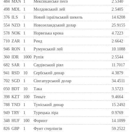
484
MXN
1
Мексиканське песо
2.5340
498
MDL
1
Молдовський лей
2.5405
376
ILS
1
Новий ізраїльський шекель
14.6208
554
NZD
1
Новозеландський долар
25.9155
578
NOK
1
Норвезька крона
4.7223
710
ZAR
1
Ренд
2.6642
946
RON
1
Румунський лей
10.1088
360
IDR
1000
Рупія
2.5544
682
SAR
1
Саудівський ріял
11.7017
941
RSD
10
Сербський динар
4.3879
702
SGD
1
Сінгапурський долар
34.4511
050
BDT
10
Така
3.5723
398
KZT
100
Теньге
9.4664
788
TND
1
Туніський динар
15.2492
949
TRY
1
Турецька ліра
0.9769
348
HUF
100
Форинт
14.1099
826
GBP
1
Фунт стерлінгів
59.2522