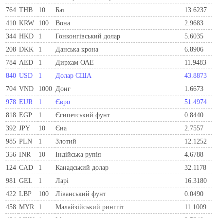
764
THB
10
Бат
13.6237
410
KRW
100
Вона
2.9683
344
HKD
1
Гонконгівський долар
5.6035
208
DKK
1
Данська крона
6.8906
784
AED
1
Дирхам ОАЕ
11.9483
840
USD
1
Долар США
43.8873
704
VND
1000
Донг
1.6673
978
EUR
1
Євро
51.4974
818
EGP
1
Єгипетський фунт
0.8440
392
JPY
10
Єна
2.7557
985
PLN
1
Злотий
12.1252
356
INR
10
Індійська рупія
4.6788
124
CAD
1
Канадський долар
32.1178
981
GEL
1
Ларi
16.3180
422
LBP
100
Ліванський фунт
0.0490
458
MYR
1
Малайзійський ринггіт
11.1009