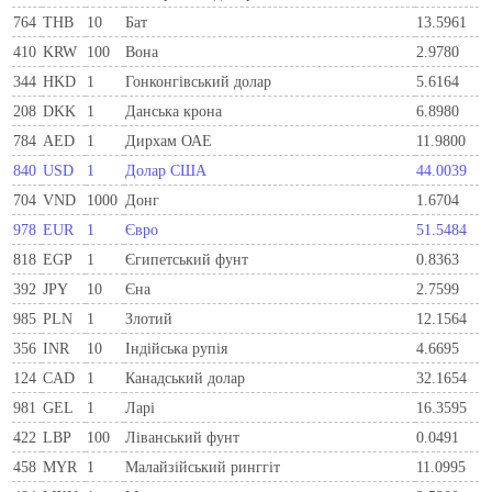
764
THB
10
Бат
13.5961
410
KRW
100
Вона
2.9780
344
HKD
1
Гонконгівський долар
5.6164
208
DKK
1
Данська крона
6.8980
784
AED
1
Дирхам ОАЕ
11.9800
840
USD
1
Долар США
44.0039
704
VND
1000
Донг
1.6704
978
EUR
1
Євро
51.5484
818
EGP
1
Єгипетський фунт
0.8363
392
JPY
10
Єна
2.7599
985
PLN
1
Злотий
12.1564
356
INR
10
Індійська рупія
4.6695
124
CAD
1
Канадський долар
32.1654
981
GEL
1
Ларi
16.3595
422
LBP
100
Ліванський фунт
0.0491
458
MYR
1
Малайзійський ринггіт
11.0995