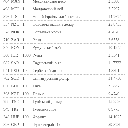
484
MXN
1
Мексиканське песо
2.5300
498
MDL
1
Молдовський лей
2.5297
376
ILS
1
Новий ізраїльський шекель
14.7674
554
NZD
1
Новозеландський долар
25.8435
578
NOK
1
Норвезька крона
4.7026
710
ZAR
1
Ренд
2.6558
946
RON
1
Румунський лей
10.1245
360
IDR
1000
Рупія
2.5541
682
SAR
1
Саудівський ріял
11.7322
941
RSD
10
Сербський динар
4.3891
702
SGD
1
Сінгапурський долар
34.4750
050
BDT
10
Така
3.5842
398
KZT
100
Теньге
9.4740
788
TND
1
Туніський динар
15.2326
949
TRY
1
Турецька ліра
0.9773
348
HUF
100
Форинт
14.1025
826
GBP
1
Фунт стерлінгів
59.3789