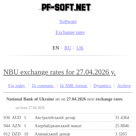
Software
Exchange rates
EN
RU
UK
NBU exchange rates for 27.04.2026 y.
For today
To computer
In XML format
Dynamics
Archive
National Bank of Ukraine
set on
27.04.2026
next
exchange rates
:
set from 27.04.2026
036
AUD
1
Австралійський долар
31.4364
944
AZN
1
Азербайджанський манат
25.8846
012
DZD
10
Алжирський динар
3.3265