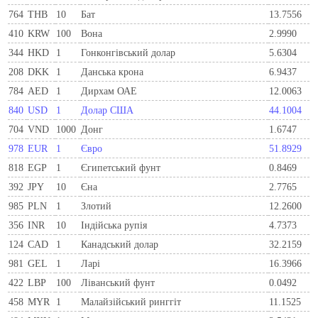
764
THB
10
Бат
13.7556
410
KRW
100
Вона
2.9990
344
HKD
1
Гонконгівський долар
5.6304
208
DKK
1
Данська крона
6.9437
784
AED
1
Дирхам ОАЕ
12.0063
840
USD
1
Долар США
44.1004
704
VND
1000
Донг
1.6747
978
EUR
1
Євро
51.8929
818
EGP
1
Єгипетський фунт
0.8469
392
JPY
10
Єна
2.7765
985
PLN
1
Злотий
12.2600
356
INR
10
Індійська рупія
4.7373
124
CAD
1
Канадський долар
32.2159
981
GEL
1
Ларi
16.3966
422
LBP
100
Ліванський фунт
0.0492
458
MYR
1
Малайзійський ринггіт
11.1525