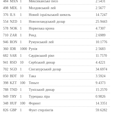
484
MXN
1
Мексиканське песо
2.5431
498
MDL
1
Молдовський лей
2.5677
376
ILS
1
Новий ізраїльський шекель
14.7247
554
NZD
1
Новозеландський долар
25.9443
578
NOK
1
Норвезька крона
4.7307
710
ZAR
1
Ренд
2.6989
946
RON
1
Румунський лей
10.1776
360
IDR
1000
Рупія
2.5683
682
SAR
1
Саудівський ріял
11.7570
941
RSD
10
Сербський динар
4.4221
702
SGD
1
Сінгапурський долар
34.6974
050
BDT
10
Така
3.5924
398
KZT
100
Теньге
9.4373
788
TND
1
Туніський динар
15.2570
949
TRY
1
Турецька ліра
0.9826
348
HUF
100
Форинт
14.3351
826
GBP
1
Фунт стерлінгів
59.6282