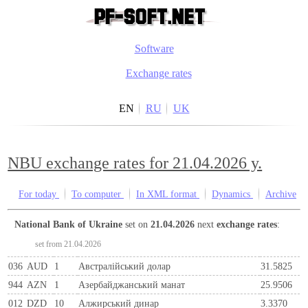
Software
Exchange rates
EN
RU
UK
NBU exchange rates for 21.04.2026 y.
For today
To computer
In XML format
Dynamics
Archive
National Bank of Ukraine
set on
21.04.2026
next
exchange rates
:
set from 21.04.2026
036
AUD
1
Австралійський долар
31.5825
944
AZN
1
Азербайджанський манат
25.9506
012
DZD
10
Алжирський динар
3.3370