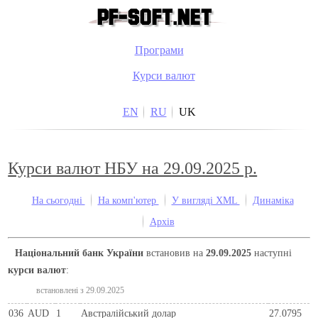
Програми
Курси валют
EN
RU
UK
Курси валют НБУ на 29.09.2025 р.
На сьогодні
На комп'ютер
У вигляді XML
Динаміка
Архів
Національний банк України
встановив на
29.09.2025
наступні
курси валют
:
встановлені з 29.09.2025
036
AUD
1
Австралійський долар
27.0795