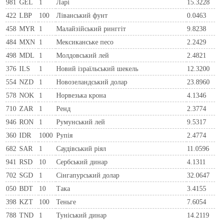
981
GEL
1
Ларi
15.3228
422
LBP
100
Ліванський фунт
0.0463
458
MYR
1
Малайзійський ринггіт
9.8238
484
MXN
1
Мексиканське песо
2.2429
498
MDL
1
Молдовський лей
2.4821
376
ILS
1
Новий ізраїльський шекель
12.3200
554
NZD
1
Новозеландський долар
23.8960
578
NOK
1
Норвезька крона
4.1346
710
ZAR
1
Ренд
2.3774
946
RON
1
Румунський лей
9.5317
360
IDR
1000
Рупія
2.4774
682
SAR
1
Саудівський ріял
11.0596
941
RSD
10
Сербський динар
4.1311
702
SGD
1
Сінгапурський долар
32.0647
050
BDT
10
Така
3.4155
398
KZT
100
Теньге
7.6054
788
TND
1
Туніський динар
14.2119