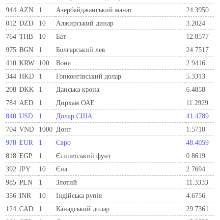
944
AZN
1
Азербайджанський манат
24.3950
012
DZD
10
Алжирський динар
3.2024
764
THB
10
Бат
12.8577
975
BGN
1
Болгарський лев
24.7517
410
KRW
100
Вона
2.9416
344
HKD
1
Гонконгівський долар
5.3313
208
DKK
1
Данська крона
6.4858
784
AED
1
Дирхам ОАЕ
11.2929
840
USD
1
Долар США
41.4789
704
VND
1000
Донг
1.5710
978
EUR
1
Євро
48.4059
818
EGP
1
Єгипетський фунт
0.8619
392
JPY
10
Єна
2.7694
985
PLN
1
Злотий
11.3333
356
INR
10
Індійська рупія
4.6756
124
CAD
1
Канадський долар
29.7361