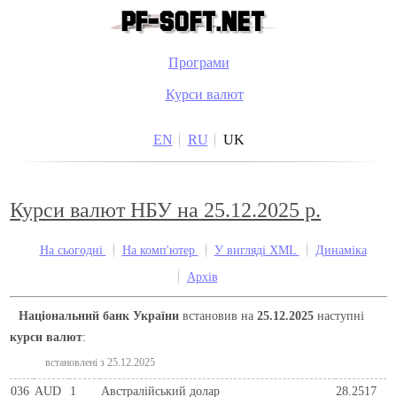
Програми
Курси валют
EN
RU
UK
Курси валют НБУ на 25.12.2025 р.
На сьогодні
На комп'ютер
У вигляді XML
Динаміка
Архів
Національний банк України
встановив на
25.12.2025
наступні
курси валют
:
встановлені з 25.12.2025
036
AUD
1
Австралійський долар
28.2517