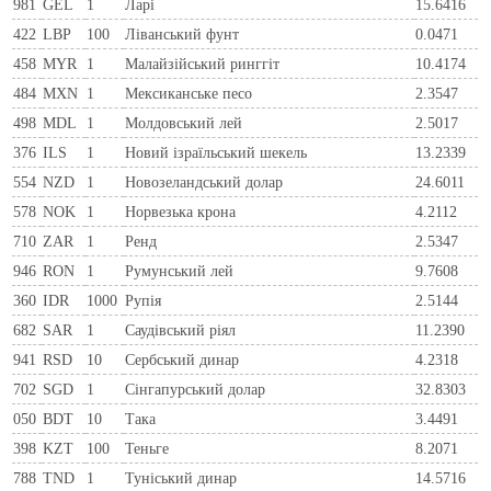
981
GEL
1
Ларi
15.6416
422
LBP
100
Ліванський фунт
0.0471
458
MYR
1
Малайзійський ринггіт
10.4174
484
MXN
1
Мексиканське песо
2.3547
498
MDL
1
Молдовський лей
2.5017
376
ILS
1
Новий ізраїльський шекель
13.2339
554
NZD
1
Новозеландський долар
24.6011
578
NOK
1
Норвезька крона
4.2112
710
ZAR
1
Ренд
2.5347
946
RON
1
Румунський лей
9.7608
360
IDR
1000
Рупія
2.5144
682
SAR
1
Саудівський ріял
11.2390
941
RSD
10
Сербський динар
4.2318
702
SGD
1
Сінгапурський долар
32.8303
050
BDT
10
Така
3.4491
398
KZT
100
Теньге
8.2071
788
TND
1
Туніський динар
14.5716