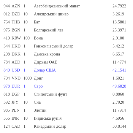
944
AZN
1
Азербайджанський манат
24.7922
012
DZD
10
Алжирський динар
3.2619
764
THB
10
Бат
13.5801
975
BGN
1
Болгарський лев
25.3971
410
KRW
100
Вона
2.9100
344
HKD
1
Гонконгівський долар
5.4212
208
DKK
1
Данська крона
6.6517
784
AED
1
Дирхам ОАЕ
11.4774
840
USD
1
Долар США
42.1541
704
VND
1000
Донг
1.6021
978
EUR
1
Євро
49.6828
818
EGP
1
Єгипетський фунт
0.8860
392
JPY
10
Єна
2.7020
985
PLN
1
Злотий
11.7914
356
INR
10
Індійська рупія
4.6956
124
CAD
1
Канадський долар
30.8144