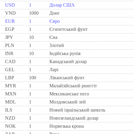
USD
1
Долар США
VND
1000
Донг
EUR
1
Євро
EGP
1
Єгипетський фунт
JPY
10
Єна
PLN
1
Злотий
INR
10
Індійська рупія
CAD
1
Канадський долар
GEL
1
Ларi
LBP
100
Ліванський фунт
MYR
1
Малайзійський ринггіт
MXN
1
Мексиканське песо
MDL
1
Молдовський лей
ILS
1
Новий ізраїльський шекель
NZD
1
Новозеландський долар
NOK
1
Норвезька крона