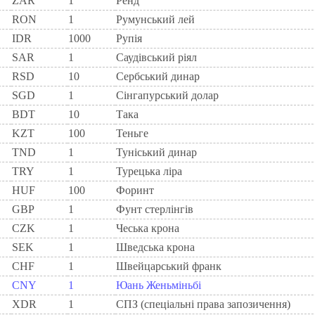
ZAR
1
Ренд
RON
1
Румунський лей
IDR
1000
Рупія
SAR
1
Саудівський ріял
RSD
10
Сербський динар
SGD
1
Сінгапурський долар
BDT
10
Така
KZT
100
Теньге
TND
1
Туніський динар
TRY
1
Турецька ліра
HUF
100
Форинт
GBP
1
Фунт стерлінгів
CZK
1
Чеська крона
SEK
1
Шведська крона
CHF
1
Швейцарський франк
CNY
1
Юань Женьміньбі
XDR
1
СПЗ (спеціальні права запозичення)