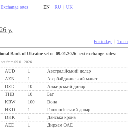
Exchange rates
EN
RU
UK
26 y.
For today
To c
tional Bank of Ukraine
set on
09.01.2026
next
exchange rates
:
set from 09.01.2026
AUD
1
Австралійський долар
AZN
1
Азербайджанський манат
DZD
10
Алжирський динар
THB
10
Бат
KRW
100
Вона
HKD
1
Гонконгівський долар
DKK
1
Данська крона
AED
1
Дирхам ОАЕ