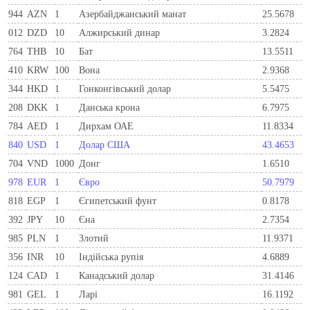
944
AZN
1
Азербайджанський манат
25.5678
012
DZD
10
Алжирський динар
3.2824
764
THB
10
Бат
13.5511
410
KRW
100
Вона
2.9368
344
HKD
1
Гонконгівський долар
5.5475
208
DKK
1
Данська крона
6.7975
784
AED
1
Дирхам ОАЕ
11.8334
840
USD
1
Долар США
43.4653
704
VND
1000
Донг
1.6510
978
EUR
1
Євро
50.7979
818
EGP
1
Єгипетський фунт
0.8178
392
JPY
10
Єна
2.7354
985
PLN
1
Злотий
11.9371
356
INR
10
Індійська рупія
4.6889
124
CAD
1
Канадський долар
31.4146
981
GEL
1
Ларi
16.1192