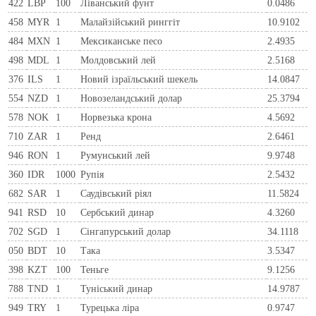
422
LBP
100
Ліванський фунт
0.0486
458
MYR
1
Малайзійський ринггіт
10.9102
484
MXN
1
Мексиканське песо
2.4935
498
MDL
1
Молдовський лей
2.5168
376
ILS
1
Новий ізраїльський шекель
14.0847
554
NZD
1
Новозеландський долар
25.3794
578
NOK
1
Норвезька крона
4.5692
710
ZAR
1
Ренд
2.6461
946
RON
1
Румунський лей
9.9748
360
IDR
1000
Рупія
2.5432
682
SAR
1
Саудівський ріял
11.5824
941
RSD
10
Сербський динар
4.3260
702
SGD
1
Сінгапурський долар
34.1118
050
BDT
10
Така
3.5347
398
KZT
100
Теньге
9.1256
788
TND
1
Туніський динар
14.9787
949
TRY
1
Турецька ліра
0.9747