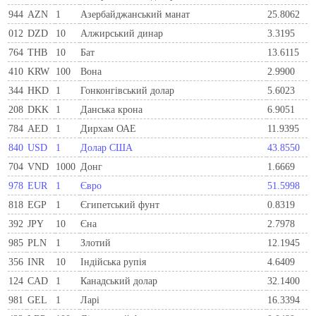
944
AZN
1
Азербайджанський манат
25.8062
012
DZD
10
Алжирський динар
3.3195
764
THB
10
Бат
13.6115
410
KRW
100
Вона
2.9900
344
HKD
1
Гонконгівський долар
5.6023
208
DKK
1
Данська крона
6.9051
784
AED
1
Дирхам ОАЕ
11.9395
840
USD
1
Долар США
43.8550
704
VND
1000
Донг
1.6669
978
EUR
1
Євро
51.5998
818
EGP
1
Єгипетський фунт
0.8319
392
JPY
10
Єна
2.7978
985
PLN
1
Злотий
12.1945
356
INR
10
Індійська рупія
4.6409
124
CAD
1
Канадський долар
32.1400
981
GEL
1
Ларi
16.3394