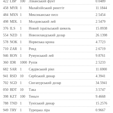
422
LBP
100
Ліванський фунт
0.0489
458
MYR
1
Малайзійський ринггіт
11.1844
484
MXN
1
Мексиканське песо
2.5454
498
MDL
1
Молдовський лей
2.5479
376
ILS
1
Новий ізраїльський шекель
15.0938
554
NZD
1
Новозеландський долар
26.1398
578
NOK
1
Норвезька крона
4.7723
710
ZAR
1
Ренд
2.6719
946
RON
1
Румунський лей
9.8761
360
IDR
1000
Рупія
2.5233
682
SAR
1
Саудівський ріял
11.6900
941
RSD
10
Сербський динар
4.3941
702
SGD
1
Сінгапурський долар
34.5941
050
BDT
10
Така
3.5747
398
KZT
100
Теньге
9.4668
788
TND
1
Туніський динар
15.2576
949
TRY
1
Турецька ліра
0.9667