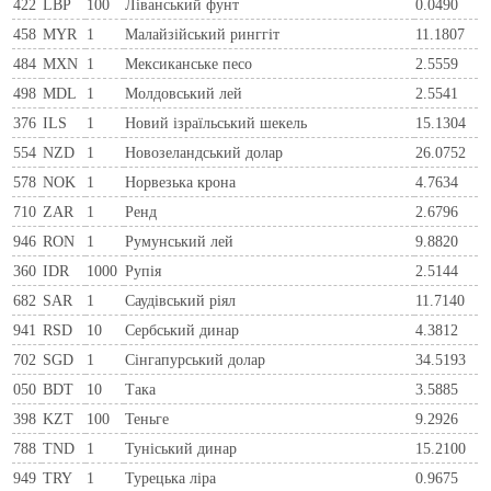
422
LBP
100
Ліванський фунт
0.0490
458
MYR
1
Малайзійський ринггіт
11.1807
484
MXN
1
Мексиканське песо
2.5559
498
MDL
1
Молдовський лей
2.5541
376
ILS
1
Новий ізраїльський шекель
15.1304
554
NZD
1
Новозеландський долар
26.0752
578
NOK
1
Норвезька крона
4.7634
710
ZAR
1
Ренд
2.6796
946
RON
1
Румунський лей
9.8820
360
IDR
1000
Рупія
2.5144
682
SAR
1
Саудівський ріял
11.7140
941
RSD
10
Сербський динар
4.3812
702
SGD
1
Сінгапурський долар
34.5193
050
BDT
10
Така
3.5885
398
KZT
100
Теньге
9.2926
788
TND
1
Туніський динар
15.2100
949
TRY
1
Турецька ліра
0.9675