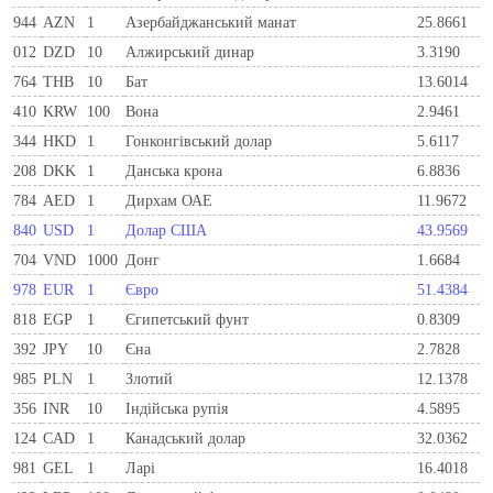
944
AZN
1
Азербайджанський манат
25.8661
012
DZD
10
Алжирський динар
3.3190
764
THB
10
Бат
13.6014
410
KRW
100
Вона
2.9461
344
HKD
1
Гонконгівський долар
5.6117
208
DKK
1
Данська крона
6.8836
784
AED
1
Дирхам ОАЕ
11.9672
840
USD
1
Долар США
43.9569
704
VND
1000
Донг
1.6684
978
EUR
1
Євро
51.4384
818
EGP
1
Єгипетський фунт
0.8309
392
JPY
10
Єна
2.7828
985
PLN
1
Злотий
12.1378
356
INR
10
Індійська рупія
4.5895
124
CAD
1
Канадський долар
32.0362
981
GEL
1
Ларi
16.4018