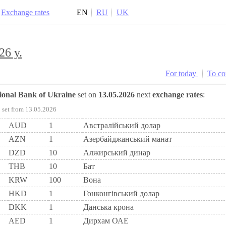
Exchange rates
EN
RU
UK
26 y.
For today
To c
tional Bank of Ukraine
set on
13.05.2026
next
exchange rates
:
set from 13.05.2026
AUD
1
Австралійський долар
AZN
1
Азербайджанський манат
DZD
10
Алжирський динар
THB
10
Бат
KRW
100
Вона
HKD
1
Гонконгівський долар
DKK
1
Данська крона
AED
1
Дирхам ОАЕ