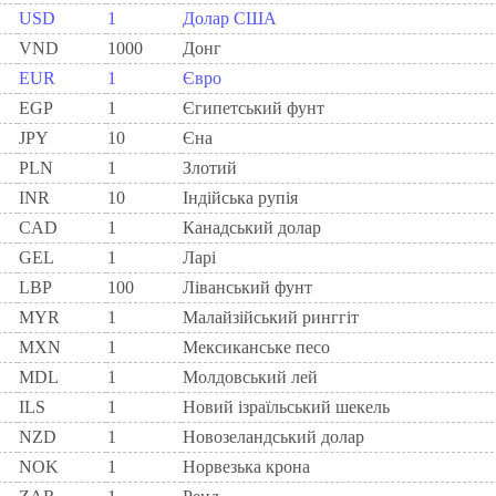
USD
1
Долар США
VND
1000
Донг
EUR
1
Євро
EGP
1
Єгипетський фунт
JPY
10
Єна
PLN
1
Злотий
INR
10
Індійська рупія
CAD
1
Канадський долар
GEL
1
Ларi
LBP
100
Ліванський фунт
MYR
1
Малайзійський ринггіт
MXN
1
Мексиканське песо
MDL
1
Молдовський лей
ILS
1
Новий ізраїльський шекель
NZD
1
Новозеландський долар
NOK
1
Норвезька крона