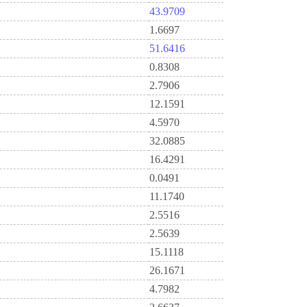
43.9709
1.6697
51.6416
0.8308
2.7906
12.1591
4.5970
32.0885
16.4291
0.0491
11.1740
2.5516
2.5639
15.1118
26.1671
4.7982