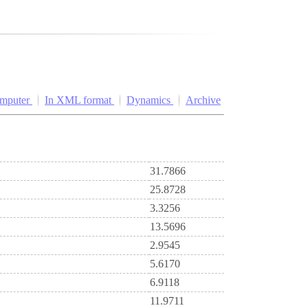
omputer
In XML format
Dynamics
Archive
31.7866
25.8728
3.3256
13.5696
2.9545
5.6170
6.9118
11.9711