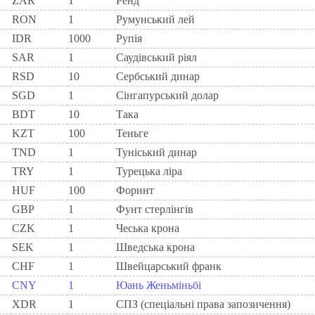
ZAR
1
Ренд
RON
1
Румунський лей
IDR
1000
Рупія
SAR
1
Саудівський ріял
RSD
10
Сербський динар
SGD
1
Сінгапурський долар
BDT
10
Така
KZT
100
Теньге
TND
1
Туніський динар
TRY
1
Турецька ліра
HUF
100
Форинт
GBP
1
Фунт стерлінгів
CZK
1
Чеська крона
SEK
1
Шведська крона
CHF
1
Швейцарський франк
CNY
1
Юань Женьміньбі
XDR
1
СПЗ (спеціальні права запозичення)