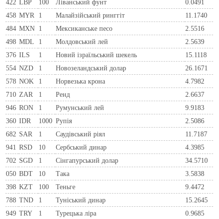
422
LBP
100
Ліванський фунт
0.0491
458
MYR
1
Малайзійський ринггіт
11.1740
484
MXN
1
Мексиканське песо
2.5516
498
MDL
1
Молдовський лей
2.5639
376
ILS
1
Новий ізраїльський шекель
15.1118
554
NZD
1
Новозеландський долар
26.1671
578
NOK
1
Норвезька крона
4.7982
710
ZAR
1
Ренд
2.6637
946
RON
1
Румунський лей
9.9183
360
IDR
1000
Рупія
2.5086
682
SAR
1
Саудівський ріял
11.7187
941
RSD
10
Сербський динар
4.3985
702
SGD
1
Сінгапурський долар
34.5710
050
BDT
10
Така
3.5838
398
KZT
100
Теньге
9.4472
788
TND
1
Туніський динар
15.2645
949
TRY
1
Турецька ліра
0.9685