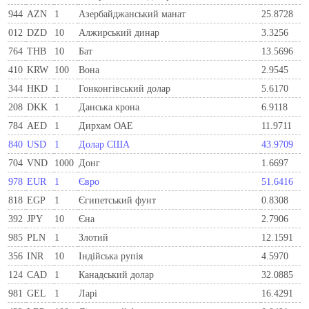
944
AZN
1
Азербайджанський манат
25.8728
012
DZD
10
Алжирський динар
3.3256
764
THB
10
Бат
13.5696
410
KRW
100
Вона
2.9545
344
HKD
1
Гонконгівський долар
5.6170
208
DKK
1
Данська крона
6.9118
784
AED
1
Дирхам ОАЕ
11.9711
840
USD
1
Долар США
43.9709
704
VND
1000
Донг
1.6697
978
EUR
1
Євро
51.6416
818
EGP
1
Єгипетський фунт
0.8308
392
JPY
10
Єна
2.7906
985
PLN
1
Злотий
12.1591
356
INR
10
Індійська рупія
4.5970
124
CAD
1
Канадський долар
32.0885
981
GEL
1
Ларi
16.4291