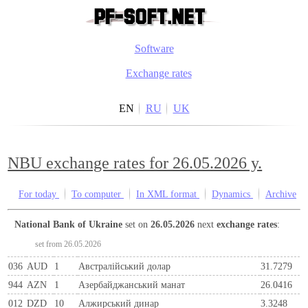
Software
Exchange rates
EN
RU
UK
NBU exchange rates for 26.05.2026 y.
For today
To computer
In XML format
Dynamics
Archive
National Bank of Ukraine
set on
26.05.2026
next
exchange rates
:
set from 26.05.2026
036
AUD
1
Австралійський долар
31.7279
944
AZN
1
Азербайджанський манат
26.0416
012
DZD
10
Алжирський динар
3.3248