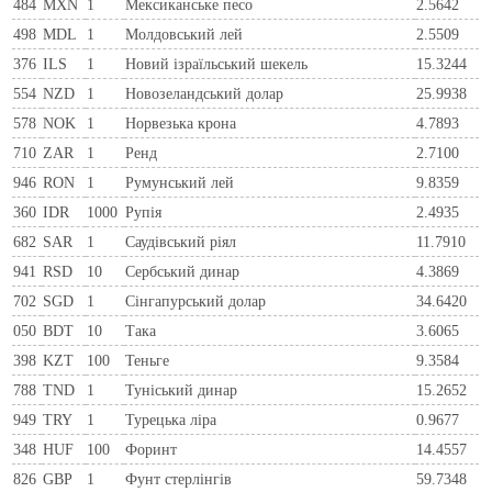
484
MXN
1
Мексиканське песо
2.5642
498
MDL
1
Молдовський лей
2.5509
376
ILS
1
Новий ізраїльський шекель
15.3244
554
NZD
1
Новозеландський долар
25.9938
578
NOK
1
Норвезька крона
4.7893
710
ZAR
1
Ренд
2.7100
946
RON
1
Румунський лей
9.8359
360
IDR
1000
Рупія
2.4935
682
SAR
1
Саудівський ріял
11.7910
941
RSD
10
Сербський динар
4.3869
702
SGD
1
Сінгапурський долар
34.6420
050
BDT
10
Така
3.6065
398
KZT
100
Теньге
9.3584
788
TND
1
Туніський динар
15.2652
949
TRY
1
Турецька ліра
0.9677
348
HUF
100
Форинт
14.4557
826
GBP
1
Фунт стерлінгів
59.7348