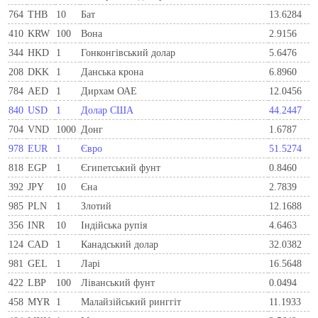
764
THB
10
Бат
13.6284
410
KRW
100
Вона
2.9156
344
HKD
1
Гонконгівський долар
5.6476
208
DKK
1
Данська крона
6.8960
784
AED
1
Дирхам ОАЕ
12.0456
840
USD
1
Долар США
44.2447
704
VND
1000
Донг
1.6787
978
EUR
1
Євро
51.5274
818
EGP
1
Єгипетський фунт
0.8460
392
JPY
10
Єна
2.7839
985
PLN
1
Злотий
12.1688
356
INR
10
Індійська рупія
4.6463
124
CAD
1
Канадський долар
32.0382
981
GEL
1
Ларi
16.5648
422
LBP
100
Ліванський фунт
0.0494
458
MYR
1
Малайзійський ринггіт
11.1933