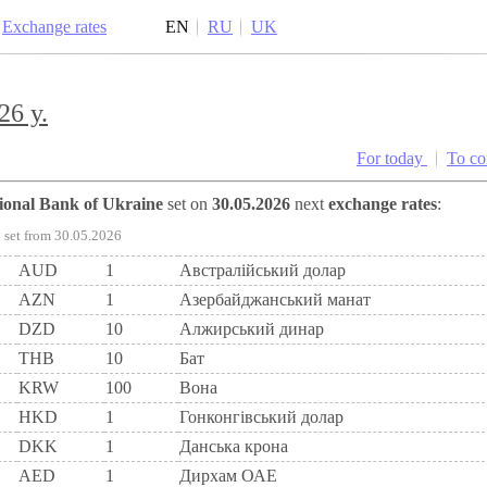
Exchange rates
EN
RU
UK
26 y.
For today
To c
tional Bank of Ukraine
set on
30.05.2026
next
exchange rates
:
set from 30.05.2026
AUD
1
Австралійський долар
AZN
1
Азербайджанський манат
DZD
10
Алжирський динар
THB
10
Бат
KRW
100
Вона
HKD
1
Гонконгівський долар
DKK
1
Данська крона
AED
1
Дирхам ОАЕ