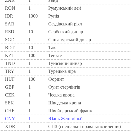
ZAR
1
Ренд
RON
1
Румунський лей
IDR
1000
Рупія
SAR
1
Саудівський ріял
RSD
10
Сербський динар
SGD
1
Сінгапурський долар
BDT
10
Така
KZT
100
Теньге
TND
1
Туніський динар
TRY
1
Турецька ліра
HUF
100
Форинт
GBP
1
Фунт стерлінгів
CZK
1
Чеська крона
SEK
1
Шведська крона
CHF
1
Швейцарський франк
CNY
1
Юань Женьміньбі
XDR
1
СПЗ (спеціальні права запозичення)