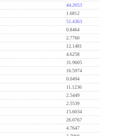
44.2653
1.6812
51.4363
0.8464
2.7760
12.1481
4.6258
31.9605
16.5974
0.0494
11.1236
2.5449
2.5539
15.6034
26.0767
4.7647