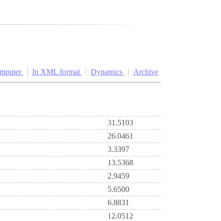
omputer
In XML format
Dynamics
Archive
31.5103
26.0461
3.3397
13.5368
2.9459
5.6500
6.8831
12.0512