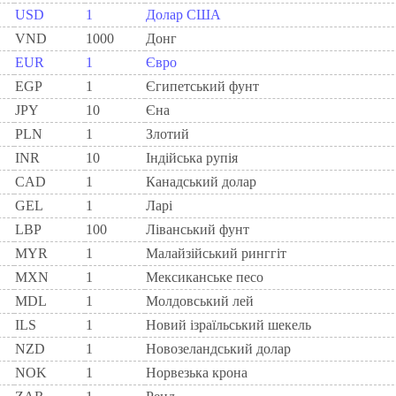
USD
1
Долар США
VND
1000
Донг
EUR
1
Євро
EGP
1
Єгипетський фунт
JPY
10
Єна
PLN
1
Злотий
INR
10
Індійська рупія
CAD
1
Канадський долар
GEL
1
Ларi
LBP
100
Ліванський фунт
MYR
1
Малайзійський ринггіт
MXN
1
Мексиканське песо
MDL
1
Молдовський лей
ILS
1
Новий ізраїльський шекель
NZD
1
Новозеландський долар
NOK
1
Норвезька крона