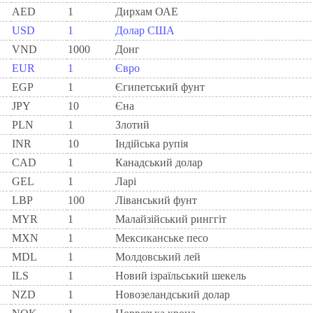
AED
1
Дирхам ОАЕ
USD
1
Долар США
VND
1000
Донг
EUR
1
Євро
EGP
1
Єгипетський фунт
JPY
10
Єна
PLN
1
Злотий
INR
10
Індійська рупія
CAD
1
Канадський долар
GEL
1
Ларi
LBP
100
Ліванський фунт
MYR
1
Малайзійський ринггіт
MXN
1
Мексиканське песо
MDL
1
Молдовський лей
ILS
1
Новий ізраїльський шекель
NZD
1
Новозеландський долар