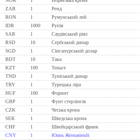
NOK
1
Норвезька крона
ZAR
1
Ренд
RON
1
Румунський лей
IDR
1000
Рупія
SAR
1
Саудівський ріял
RSD
10
Сербський динар
SGD
1
Сінгапурський долар
BDT
10
Така
KZT
100
Теньге
TND
1
Туніський динар
TRY
1
Турецька ліра
HUF
100
Форинт
GBP
1
Фунт стерлінгів
CZK
1
Чеська крона
SEK
1
Шведська крона
CHF
1
Швейцарський франк
CNY
1
Юань Женьміньбі