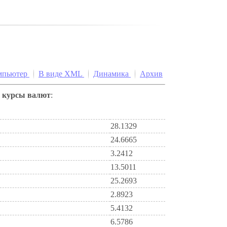
мпьютер
В виде XML
Динамика
Архив
е
курсы валют
:
28.1329
24.6665
3.2412
13.5011
25.2693
2.8923
5.4132
6.5786