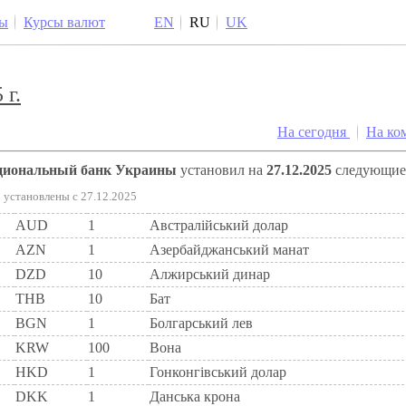
ы
Курсы валют
EN
RU
UK
 г.
На сегодня
На ко
ациональный банк Украины
установил на
27.12.2025
следующи
установлены c 27.12.2025
AUD
1
Австралійський долар
AZN
1
Азербайджанський манат
DZD
10
Алжирський динар
THB
10
Бат
BGN
1
Болгарський лев
KRW
100
Вона
HKD
1
Гонконгівський долар
DKK
1
Данська крона