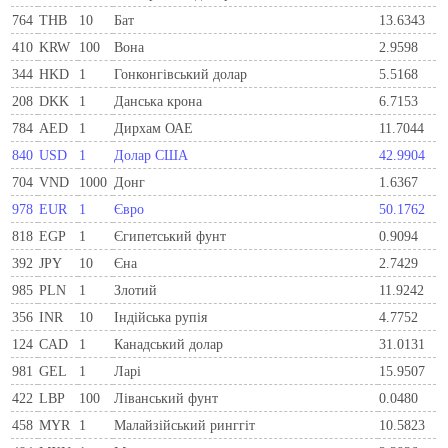
764
THB
10
Бат
13.6343
410
KRW
100
Вона
2.9598
344
HKD
1
Гонконгівський долар
5.5168
208
DKK
1
Данська крона
6.7153
784
AED
1
Дирхам ОАЕ
11.7044
840
USD
1
Долар США
42.9904
704
VND
1000
Донг
1.6367
978
EUR
1
Євро
50.1762
818
EGP
1
Єгипетський фунт
0.9094
392
JPY
10
Єна
2.7429
985
PLN
1
Злотий
11.9242
356
INR
10
Індійська рупія
4.7752
124
CAD
1
Канадський долар
31.0131
981
GEL
1
Ларi
15.9507
422
LBP
100
Ліванський фунт
0.0480
458
MYR
1
Малайзійський ринггіт
10.5823