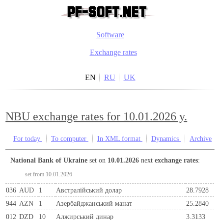
Software
Exchange rates
EN
RU
UK
NBU exchange rates for 10.01.2026 y.
For today
To computer
In XML format
Dynamics
Archive
National Bank of Ukraine
set on
10.01.2026
next
exchange rates
:
set from 10.01.2026
036
AUD
1
Австралійський долар
28.7928
944
AZN
1
Азербайджанський манат
25.2840
012
DZD
10
Алжирський динар
3.3133