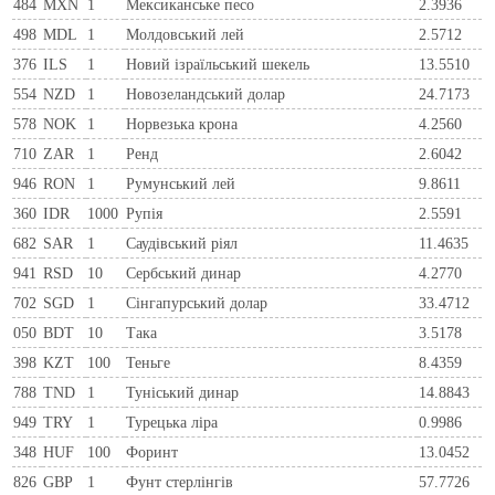
484
MXN
1
Мексиканське песо
2.3936
498
MDL
1
Молдовський лей
2.5712
376
ILS
1
Новий ізраїльський шекель
13.5510
554
NZD
1
Новозеландський долар
24.7173
578
NOK
1
Норвезька крона
4.2560
710
ZAR
1
Ренд
2.6042
946
RON
1
Румунський лей
9.8611
360
IDR
1000
Рупія
2.5591
682
SAR
1
Саудівський ріял
11.4635
941
RSD
10
Сербський динар
4.2770
702
SGD
1
Сінгапурський долар
33.4712
050
BDT
10
Така
3.5178
398
KZT
100
Теньге
8.4359
788
TND
1
Туніський динар
14.8843
949
TRY
1
Турецька ліра
0.9986
348
HUF
100
Форинт
13.0452
826
GBP
1
Фунт стерлінгів
57.7726