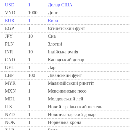
USD
1
Долар США
VND
1000
Донг
EUR
1
Євро
EGP
1
Єгипетський фунт
JPY
10
Єна
PLN
1
Злотий
INR
10
Індійська рупія
CAD
1
Канадський долар
GEL
1
Ларi
LBP
100
Ліванський фунт
MYR
1
Малайзійський ринггіт
MXN
1
Мексиканське песо
MDL
1
Молдовський лей
ILS
1
Новий ізраїльський шекель
NZD
1
Новозеландський долар
NOK
1
Норвезька крона