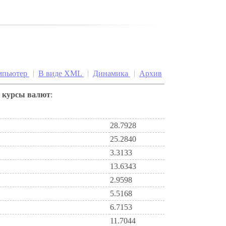
мпьютер
В виде XML
Динамика
Архив
е
курсы валют
:
28.7928
25.2840
3.3133
13.6343
2.9598
5.5168
6.7153
11.7044