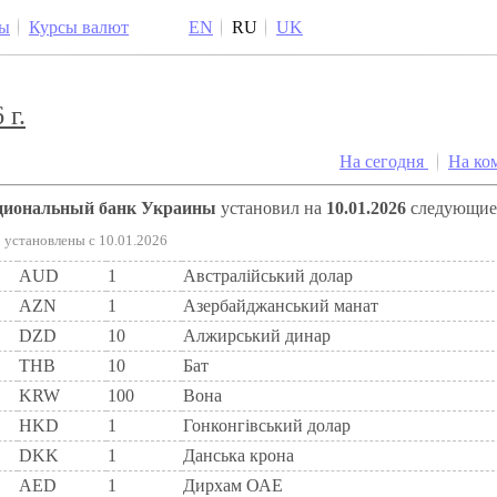
ы
Курсы валют
EN
RU
UK
 г.
На сегодня
На ко
ациональный банк Украины
установил на
10.01.2026
следующи
установлены c 10.01.2026
AUD
1
Австралійський долар
AZN
1
Азербайджанський манат
DZD
10
Алжирський динар
THB
10
Бат
KRW
100
Вона
HKD
1
Гонконгівський долар
DKK
1
Данська крона
AED
1
Дирхам ОАЕ