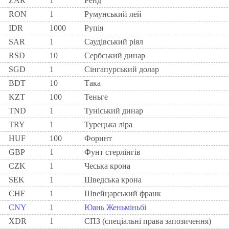
ZAR
1
Ренд
RON
1
Румунський лей
IDR
1000
Рупія
SAR
1
Саудівський ріял
RSD
10
Сербський динар
SGD
1
Сінгапурський долар
BDT
10
Така
KZT
100
Теньге
TND
1
Туніський динар
TRY
1
Турецька ліра
HUF
100
Форинт
GBP
1
Фунт стерлінгів
CZK
1
Чеська крона
SEK
1
Шведська крона
CHF
1
Швейцарський франк
CNY
1
Юань Женьміньбі
XDR
1
СПЗ (спеціальні права запозичення)