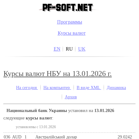
Программы
Курсы валют
EN
RU
UK
Курсы валют НБУ на 13.01.2026 г.
На сегодня
На компьютер
В виде XML
Динамика
Архив
Национальный банк Украины
установил на
13.01.2026
следующие
курсы валют
:
установлены c 13.01.2026
036
AUD
1
Австралійський долар
29.0242