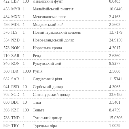
422
LBP
100
Ліванський фунт
0.0483
458
MYR
1
Малайзійський ринггіт
10.6446
484
MXN
1
Мексиканське песо
2.4163
498
MDL
1
Молдовський лей
2.5602
376
ILS
1
Новий ізраїльський шекель
13.7179
554
NZD
1
Новозеландський долар
24.9150
578
NOK
1
Норвезька крона
4.3017
710
ZAR
1
Ренд
2.6360
946
RON
1
Румунський лей
9.9277
360
IDR
1000
Рупія
2.5668
682
SAR
1
Саудівський ріял
11.5341
941
RSD
10
Сербський динар
4.3065
702
SGD
1
Сінгапурський долар
33.6485
050
BDT
10
Така
3.5401
398
KZT
100
Теньге
8.4759
788
TND
1
Туніський динар
15.0306
949
TRY
1
Турецька ліра
1.0029