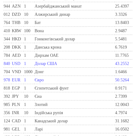
944
AZN
1
Азербайджанський манат
25.4397
012
DZD
10
Алжирський динар
3.3326
764
THB
10
Бат
13.8403
410
KRW
100
Вона
2.9487
344
HKD
1
Гонконгівський долар
5.5481
208
DKK
1
Данська крона
6.7619
784
AED
1
Дирхам ОАЕ
11.7765
840
USD
1
Долар США
43.2552
704
VND
1000
Донг
1.6466
978
EUR
1
Євро
50.5264
818
EGP
1
Єгипетський фунт
0.9171
392
JPY
10
Єна
2.7399
985
PLN
1
Злотий
12.0043
356
INR
10
Індійська рупія
4.7974
124
CAD
1
Канадський долар
31.1682
981
GEL
1
Ларi
16.0502